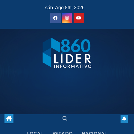
Saltar
sáb. Ago 8th, 2026
al
contenido
LOCAL
ESTADO
NACIONAL