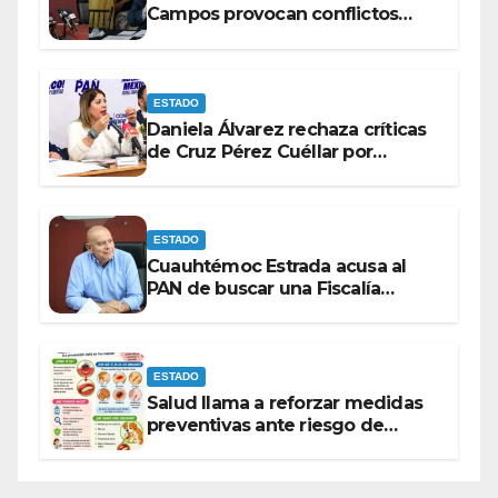
Campos provocan conflictos
entre las bancadas del PAN y de
MORENA.
ESTADO
Daniela Álvarez rechaza críticas
de Cruz Pérez Cuéllar por
contrato de barredoras
ESTADO
Cuauhtémoc Estrada acusa al
PAN de buscar una Fiscalía
autónoma para “cubrir espaldas”
ESTADO
Salud llama a reforzar medidas
preventivas ante riesgo de
Gusano Barrenador