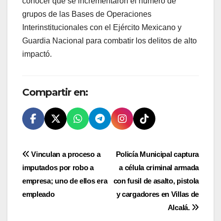
conocer que se incrementaron el número de
grupos de las Bases de Operaciones
Interinstitucionales con el Ejército Mexicano y
Guardia Nacional para combatir los delitos de alto
impactó.
Compartir en:
Navegación
Vinculan a proceso a
Policía Municipal captura
imputados por robo a
a célula criminal armada
de
empresa; uno de ellos era
con fusil de asalto, pistola
entradas
empleado
y cargadores en Villas de
Alcalá.