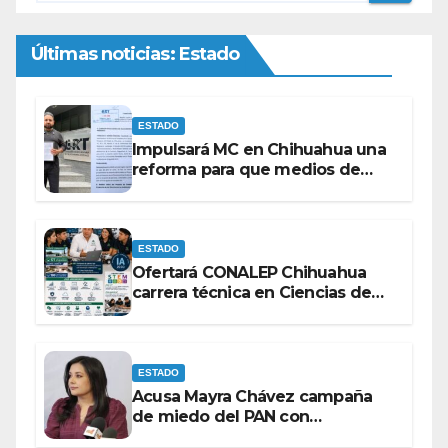
Últimas noticias: Estado
ESTADO
Impulsará MC en Chihuahua una
reforma para que medios de
comunicación no se sometan a
lineamientos de la Ley Censura.
ESTADO
Ofertará CONALEP Chihuahua
carrera técnica en Ciencias de
Datos e Inteligencia Artificial.
ESTADO
Acusa Mayra Chávez campaña
de miedo del PAN con
espectaculares contra Morena