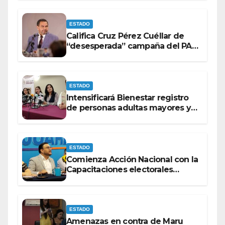
ESTADO
Califica Cruz Pérez Cuéllar de
“desesperada” campaña del PAN
contra Morena
ESTADO
Intensificará Bienestar registro
de personas adultas mayores y
con discapacidad antes de
elecciones del 2027.
ESTADO
Comienza Acción Nacional con la
Capacitaciones electorales
rumbo a 2027.
ESTADO
Amenazas en contra de Maru