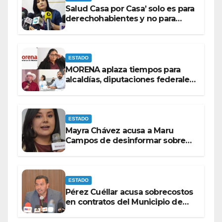
Salud Casa por Casa’ solo es para
derechohabientes y no para
personas que piden ‘ayudas’ en
la vía pública: Mayra Chávez.
ESTADO
MORENA aplaza tiempos para
alcaldías, diputaciones federales
y candidatos a gubernaturas
para septiembre.
ESTADO
Mayra Chávez acusa a Maru
Campos de desinformar sobre
acciones del Gobierno Federal
ESTADO
Pérez Cuéllar acusa sobrecostos
en contratos del Municipio de
Chihuahua