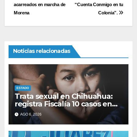
de
acarreados en marcha de
“Cuenta Conmigo en tu
entradas
Morena
Colonia”.
Noticias relacionadas
ESTADO
Trata sexual en Chihuahua:
registra Fiscalía 10 casos en
2026
AGO 6, 2026