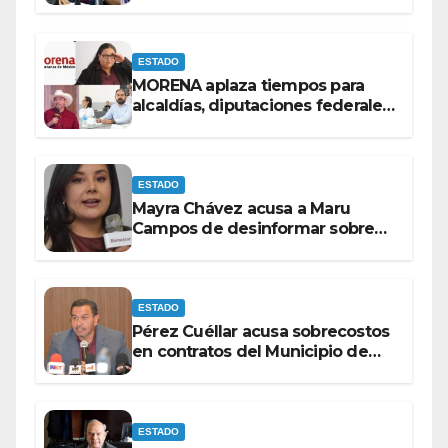
personas que piden ‘ayudas’ en
la vía pública: Mayra Chávez.
ESTADO
MORENA aplaza tiempos para
alcaldías, diputaciones federales
y candidatos a gubernaturas
para septiembre.
ESTADO
Mayra Chávez acusa a Maru
Campos de desinformar sobre
acciones del Gobierno Federal
ESTADO
Pérez Cuéllar acusa sobrecostos
en contratos del Municipio de
Chihuahua
ESTADO