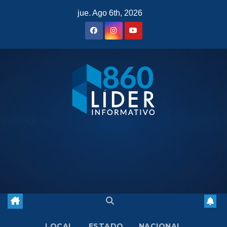
Saltar
jue. Ago 6th, 2026
al
contenido
LOCAL
ESTADO
NACIONAL