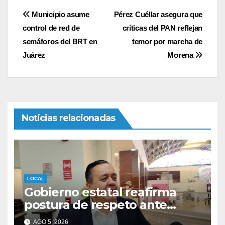
Navegación
Municipio asume
Pérez Cuéllar asegura que
control de red de
críticas del PAN reflejan
de
semáforos del BRT en
temor por marcha de
entradas
Juárez
Morena
Noticias relacionadas
LOCAL
Gobierno estatal reafirma
postura de respeto ante
estrategia de EE. UU. contra
AGO 5, 2026