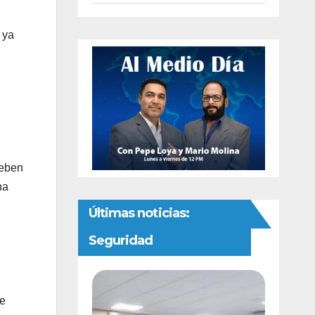
preventivas ante
riesgo de
 ya
Gusano
Barrenador
deben
na
Últimas noticias:
Seguridad
se