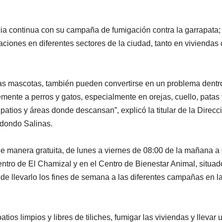
 continua con su campaña de fumigación contra la garrapata; 
aciones en diferentes sectores de la ciudad, tanto en vivienda
ras mascotas, también pueden convertirse en un problema dentr
SEGURIDAD
mente a perros y gatos, especialmente en orejas, cuello, patas 
Encuen
tios y áreas donde descansan”, explicó la titular de la Direcc
joven
edondo Salinas.
ejecut
AGOSTO 7, 2
 de manera gratuita, de lunes a viernes de 08:00 de la mañana a
cerca d
entro de El Chamizal y en el Centro de Bienestar Animal, situad
 de llevarlo los fines de semana a las diferentes campañas en l
Camino
suma a
siete
os limpios y libres de tiliches, fumigar las viviendas y llevar 