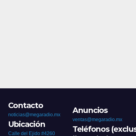
Morale
Contacto
Anuncios
noticias@megaradio.mx
ventas@megaradio.mx
Ubicación
Teléfonos (exclu
Calle del Ejido #4260