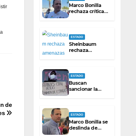
Marco Bonilla
stir
rechaza críticas
de Pérez Cuéllar
por contrato de
barredoras
la
ESTADO
Sheinbaum
rechaza
amenazas
contra Maru
Campos
ESTADO
Buscan
sancionar la
violencia ácida
como delito
ón de
específico
des
ESTADO
Marco Bonilla se
deslinda de
apoyos en la