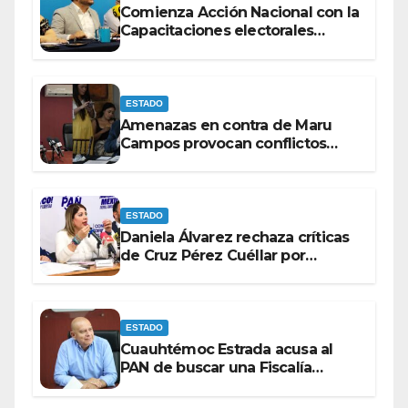
Comienza Acción Nacional con la
Capacitaciones electorales
rumbo a 2027.
ESTADO
Amenazas en contra de Maru
Campos provocan conflictos
entre las bancadas del PAN y de
MORENA.
ESTADO
Daniela Álvarez rechaza críticas
de Cruz Pérez Cuéllar por
contrato de barredoras
ESTADO
Cuauhtémoc Estrada acusa al
PAN de buscar una Fiscalía
autónoma para “cubrir espaldas”