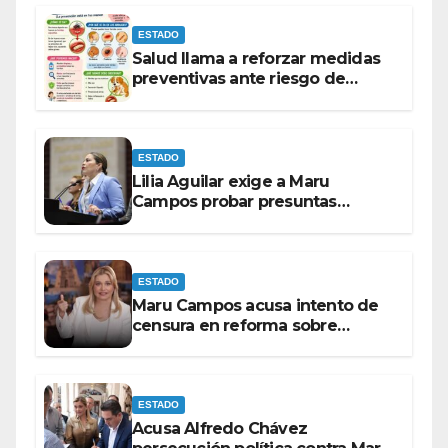
ESTADO
Salud llama a reforzar medidas
preventivas ante riesgo de
Gusano Barrenador
ESTADO
Lilia Aguilar exige a Maru
Campos probar presuntas
amenazas o dejar de
victimizarse
ESTADO
Maru Campos acusa intento de
censura en reforma sobre
derechos de las audiencias
ESTADO
Acusa Alfredo Chávez