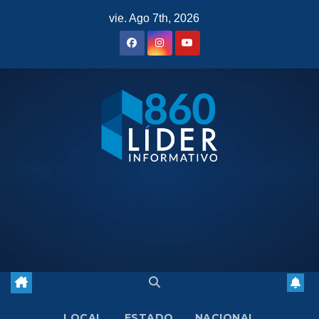
Saltar
vie. Ago 7th, 2026
al
contenido
LOCAL
ESTADO
NACIONAL