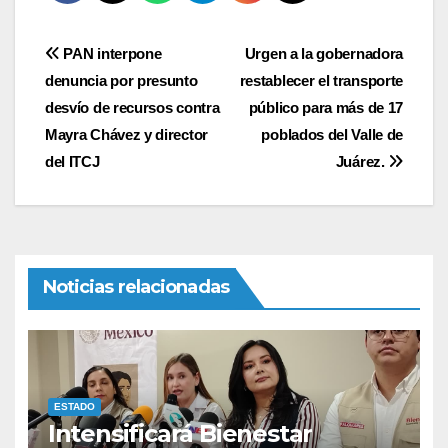
Navegación
PAN interpone
Urgen a la gobernadora
denuncia por presunto
restablecer el transporte
de
desvío de recursos contra
público para más de 17
entradas
Mayra Chávez y director
poblados del Valle de
del ITCJ
Juárez.
Noticias relacionadas
ESTADO
Intensificará Bienestar