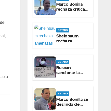
Marco Bonilla
rechaza críticas
de Pérez Cuéllar
por contrato de
 de
barredoras
ESTADO
Sheinbaum
nal,
rechaza
.
amenazas
contra Maru
Campos
ESTADO
Buscan
sancionar la
cto a
violencia ácida
como delito
específico
ESTADO
Marco Bonilla se
deslinda de
apoyos en la