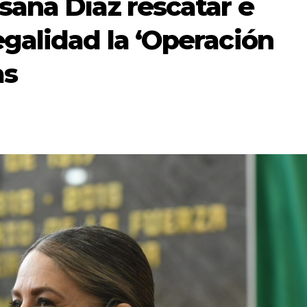
ana Díaz rescatar e
galidad la ‘Operación
as