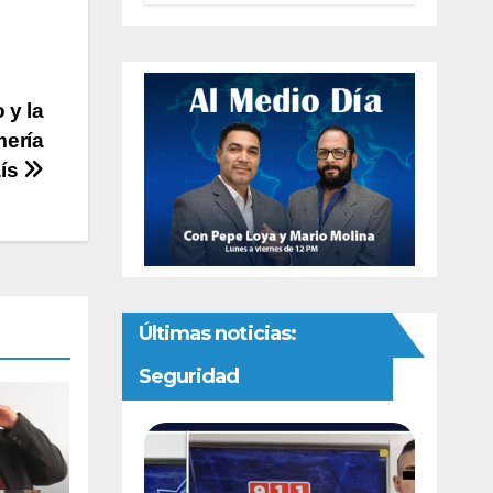
interna del PAN
 y la
mería
aís
Últimas noticias:
Seguridad