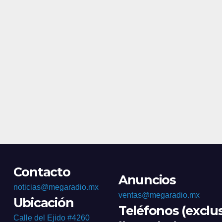
Morale
Contacto
Anuncios
noticias@megaradio.mx
ventas@megaradio.mx
Ubicación
Teléfonos (exclu
Calle del Ejido #4260