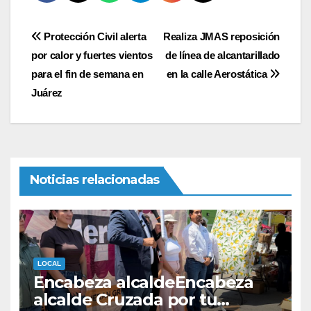
Navegación
Protección Civil alerta
Realiza JMAS reposición
por calor y fuertes vientos
de línea de alcantarillado
de
para el fin de semana en
en la calle Aerostática
entradas
Juárez
Noticias relacionadas
LOCAL
Encabeza alcaldeEncabeza
alcalde Cruzada por tu