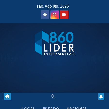
Saltar
sáb. Ago 8th, 2026
al
contenido
LOCAL
ESTADO
NACIONAL