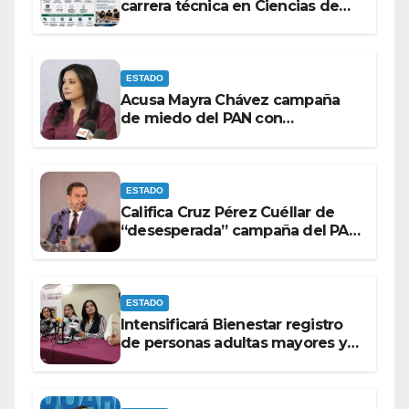
carrera técnica en Ciencias de
Datos e Inteligencia Artificial.
ESTADO
Acusa Mayra Chávez campaña
de miedo del PAN con
espectaculares contra Morena
ESTADO
Califica Cruz Pérez Cuéllar de
“desesperada” campaña del PAN
contra Morena
ESTADO
Intensificará Bienestar registro
de personas adultas mayores y
con discapacidad antes de
elecciones del 2027.