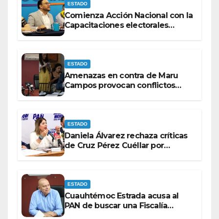
ESTADO
Comienza Acción Nacional con la
Capacitaciones electorales
rumbo a 2027.
ESTADO
Amenazas en contra de Maru
Campos provocan conflictos
entre las bancadas del PAN y de
MORENA.
ESTADO
Daniela Álvarez rechaza críticas
de Cruz Pérez Cuéllar por
contrato de barredoras
ESTADO
Cuauhtémoc Estrada acusa al
PAN de buscar una Fiscalía
autónoma para “cubrir espaldas”