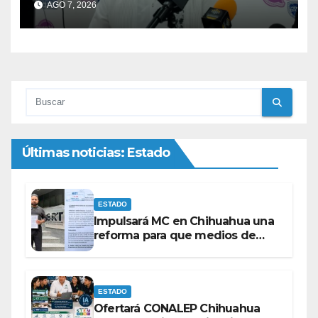
AGO 7, 2026
Últimas noticias: Estado
ESTADO
Impulsará MC en Chihuahua una
reforma para que medios de
comunicación no se sometan a
lineamientos de la Ley Censura.
ESTADO
Ofertará CONALEP Chihuahua