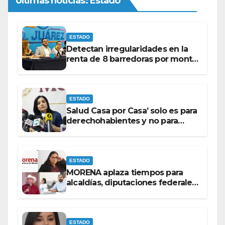
Últimas noticias: Estado
ESTADO
Detectan irregularidades en la
renta de 8 barredoras por monto
superior a los 100 millones de
pesos: Ramón Galindo.
ESTADO
Salud Casa por Casa’ solo es para
derechohabientes y no para
personas que piden ‘ayudas’ en
la vía pública: Mayra Chávez.
ESTADO
MORENA aplaza tiempos para
alcaldías, diputaciones federales
y candidatos a gubernaturas
para septiembre.
ESTADO