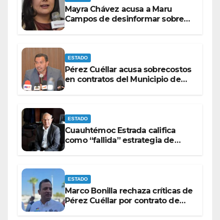
Mayra Chávez acusa a Maru
Campos de desinformar sobre
acciones del Gobierno Federal
ESTADO
Pérez Cuéllar acusa sobrecostos
en contratos del Municipio de
Chihuahua
ESTADO
Cuauhtémoc Estrada califica
como “fallida” estrategia de
Maru Campos para victimizarse
ESTADO
Marco Bonilla rechaza críticas de
Pérez Cuéllar por contrato de
barredoras