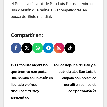
el Selectivo Juvenil de San Luis Potosí, dentro de
una división que reúne a 50 competidoras en
busca del título mundial.
Compartir en:
Navegación
Futbolista argentino
Toluca deja ir el triunfo y el
que bromeó con portar
subliderato: San Luis le
de
una bomba en un avión es
empata con polémico
entradas
liberado y ofrece
penalti en tiempo de
disculpas: “Estoy
compensación
arrepentido”