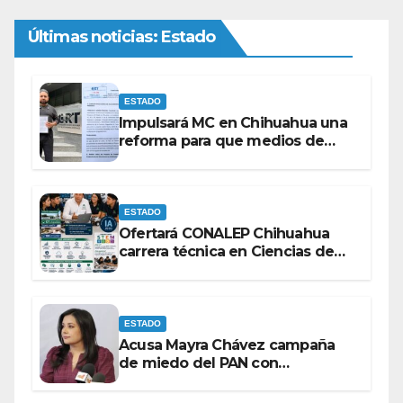
Últimas noticias: Estado
ESTADO
Impulsará MC en Chihuahua una
reforma para que medios de
comunicación no se sometan a
lineamientos de la Ley Censura.
ESTADO
Ofertará CONALEP Chihuahua
carrera técnica en Ciencias de
Datos e Inteligencia Artificial.
ESTADO
Acusa Mayra Chávez campaña
de miedo del PAN con
espectaculares contra Morena