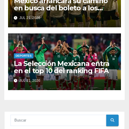
México arrancará su camino
en busca del boleto a los
Juegos Olímpicos y al
JUL 21, 2026
Mundial Sub-20
DEPORTES
La Selección Mexicana entra
en el top 10 del ranking FIFA
JUL 21, 2026