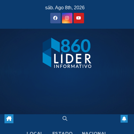
Saltar
sáb. Ago 8th, 2026
al
contenido
LOCAL
ESTADO
NACIONAL