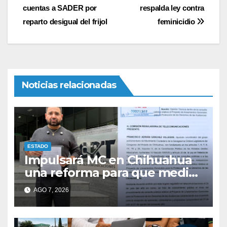
cuentas a SADER por
respalda ley contra
de
reparto desigual del frijol
feminicidio
entradas
Noticias relacionadas
ESTADO
Impulsará MC en Chihuahua
una reforma para que medios
de comunicación no se
AGO 7, 2026
sometan a lineamientos de la
Ley Censura.