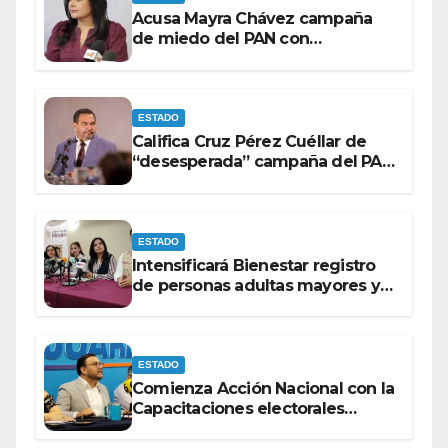
Acusa Mayra Chávez campaña
de miedo del PAN con
espectaculares contra Morena
ESTADO
Califica Cruz Pérez Cuéllar de
“desesperada” campaña del PAN
contra Morena
ESTADO
Intensificará Bienestar registro
de personas adultas mayores y
con discapacidad antes de
elecciones del 2027.
ESTADO
Comienza Acción Nacional con la
Capacitaciones electorales
rumbo a 2027.