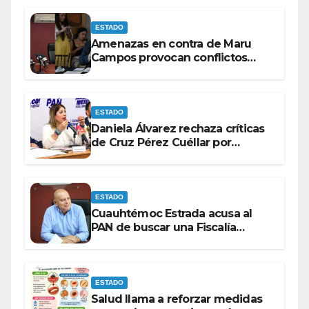
ESTADO
Amenazas en contra de Maru
Campos provocan conflictos
entre las bancadas del PAN y de
MORENA.
ESTADO
Daniela Álvarez rechaza críticas
de Cruz Pérez Cuéllar por
contrato de barredoras
ESTADO
Cuauhtémoc Estrada acusa al
PAN de buscar una Fiscalía
autónoma para “cubrir espaldas”
ESTADO
Salud llama a reforzar medidas