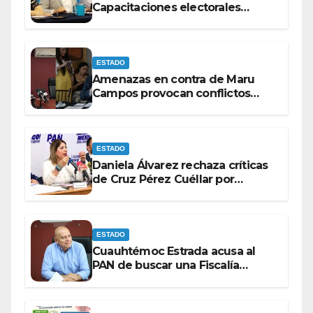
Capacitaciones electorales
rumbo a 2027.
ESTADO
Amenazas en contra de Maru
Campos provocan conflictos
entre las bancadas del PAN y de
MORENA.
ESTADO
Daniela Álvarez rechaza críticas
de Cruz Pérez Cuéllar por
contrato de barredoras
ESTADO
Cuauhtémoc Estrada acusa al
PAN de buscar una Fiscalía
autónoma para “cubrir espaldas”