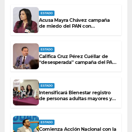
ESTADO
Acusa Mayra Chávez campaña
de miedo del PAN con
espectaculares contra Morena
ESTADO
Califica Cruz Pérez Cuéllar de
“desesperada” campaña del PAN
contra Morena
ESTADO
Intensificará Bienestar registro
de personas adultas mayores y
con discapacidad antes de
elecciones del 2027.
ESTADO
Comienza Acción Nacional con la