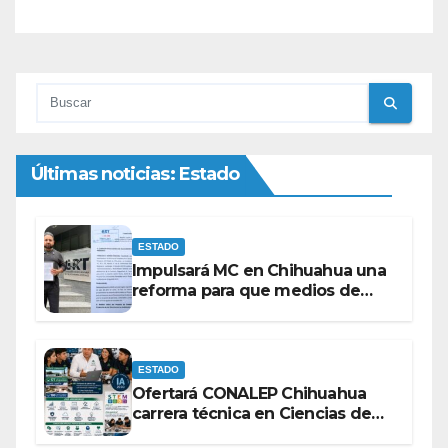
Últimas noticias: Estado
ESTADO
Impulsará MC en Chihuahua una
reforma para que medios de
comunicación no se sometan a
lineamientos de la Ley Censura.
ESTADO
Ofertará CONALEP Chihuahua
carrera técnica en Ciencias de
Datos e Inteligencia Artificial.