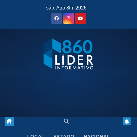
Saltar
sáb. Ago 8th, 2026
al
contenido
LOCAL
ESTADO
NACIONAL