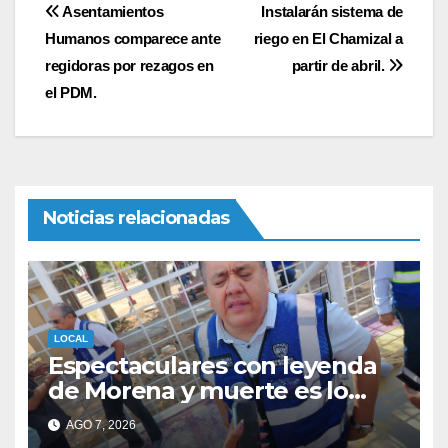
Navegación
Asentamientos
Instalarán sistema de
Humanos comparece ante
riego en El Chamizal a
de
regidoras por rezagos en
partir de abril.
entradas
el PDM.
Noticias relacionadas
LOCAL
Espectaculares con leyenda
de Morena y muerte es lo
mismo es un tema de
AGO 7, 2026
partidos: Carlos Ortiz