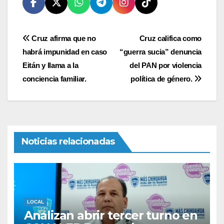
Navegación
Cruz afirma que no
Cruz califica como
habrá impunidad en caso
“guerra sucia” denuncia
de
Eitán y llama a la
del PAN por violencia
entradas
conciencia familiar.
política de género.
Noticias relacionadas
LOCAL
Analizan abrir tercer turno en