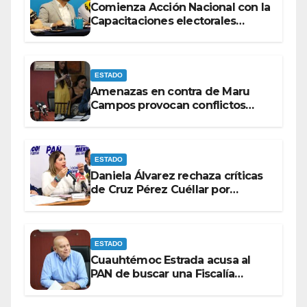
Comienza Acción Nacional con la
Capacitaciones electorales
rumbo a 2027.
ESTADO
Amenazas en contra de Maru
Campos provocan conflictos
entre las bancadas del PAN y de
MORENA.
ESTADO
Daniela Álvarez rechaza críticas
de Cruz Pérez Cuéllar por
contrato de barredoras
ESTADO
Cuauhtémoc Estrada acusa al
PAN de buscar una Fiscalía
autónoma para “cubrir espaldas”