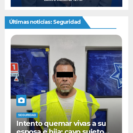
Últimas noticias: Seguridad
SEGURIDAD
as a su
Cae sujeto en la colonia
 sujeto
azteca con 40 dosis de