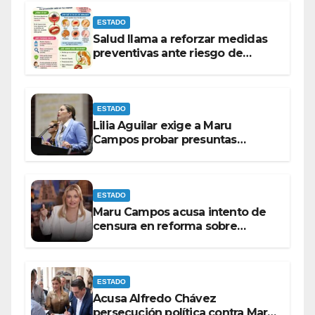
ESTADO
Salud llama a reforzar medidas
preventivas ante riesgo de
Gusano Barrenador
ESTADO
Lilia Aguilar exige a Maru
Campos probar presuntas
amenazas o dejar de
victimizarse
ESTADO
Maru Campos acusa intento de
censura en reforma sobre
derechos de las audiencias
ESTADO
Acusa Alfredo Chávez
persecución política contra Maru