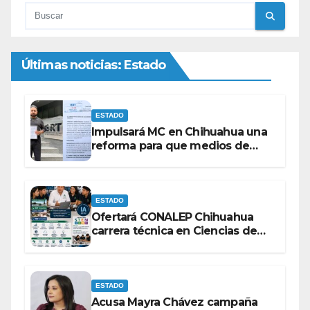
Últimas noticias: Estado
ESTADO
Impulsará MC en Chihuahua una
reforma para que medios de
comunicación no se sometan a
lineamientos de la Ley Censura.
ESTADO
Ofertará CONALEP Chihuahua
carrera técnica en Ciencias de
Datos e Inteligencia Artificial.
ESTADO
Acusa Mayra Chávez campaña