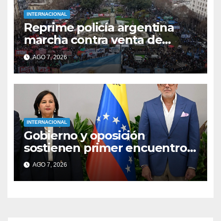
INTERNACIONAL
Reprime policía argentina
marcha contra venta de
tierras a extranjeros
AGO 7, 2026
INTERNACIONAL
Gobierno y oposición
sostienen primer encuentro
en Venezuela
AGO 7, 2026