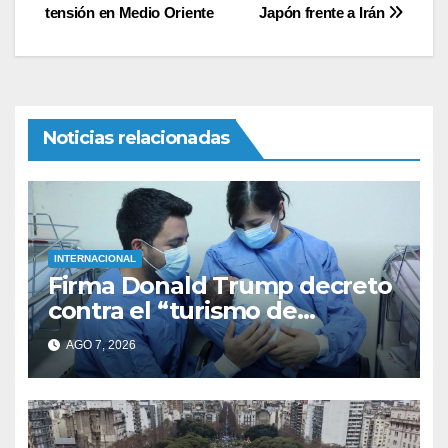
tensión en Medio Oriente
Japón frente a Irán
de
entradas
Noticias relacionadas
INTERNACIONAL
Firma Donald Trump decreto
contra el “turismo de
nacimiento”
AGO 7, 2026