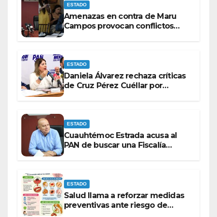
ESTADO
Amenazas en contra de Maru
Campos provocan conflictos
entre las bancadas del PAN y de
MORENA.
ESTADO
Daniela Álvarez rechaza críticas
de Cruz Pérez Cuéllar por
contrato de barredoras
ESTADO
Cuauhtémoc Estrada acusa al
PAN de buscar una Fiscalía
autónoma para “cubrir espaldas”
ESTADO
Salud llama a reforzar medidas
preventivas ante riesgo de
Gusano Barrenador