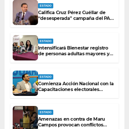
ESTADO
Califica Cruz Pérez Cuéllar de
“desesperada” campaña del PAN
contra Morena
ESTADO
Intensificará Bienestar registro
de personas adultas mayores y
con discapacidad antes de
elecciones del 2027.
ESTADO
Comienza Acción Nacional con la
Capacitaciones electorales
rumbo a 2027.
ESTADO
Amenazas en contra de Maru
Campos provocan conflictos