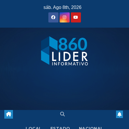
Saltar
sáb. Ago 8th, 2026
al
contenido
LOCAL
ESTADO
NACIONAL