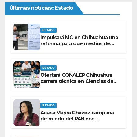
Últimas noticias: Estado
ESTADO
Impulsará MC en Chihuahua una
reforma para que medios de
comunicación no se sometan a
lineamientos de la Ley Censura.
ESTADO
Ofertará CONALEP Chihuahua
carrera técnica en Ciencias de
Datos e Inteligencia Artificial.
ESTADO
Acusa Mayra Chávez campaña
de miedo del PAN con
espectaculares contra Morena