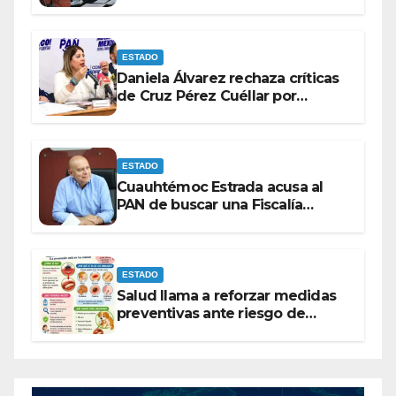
entre las bancadas del PAN y de
MORENA.
ESTADO
Daniela Álvarez rechaza críticas
de Cruz Pérez Cuéllar por
contrato de barredoras
ESTADO
Cuauhtémoc Estrada acusa al
PAN de buscar una Fiscalía
autónoma para “cubrir espaldas”
ESTADO
Salud llama a reforzar medidas
preventivas ante riesgo de
Gusano Barrenador