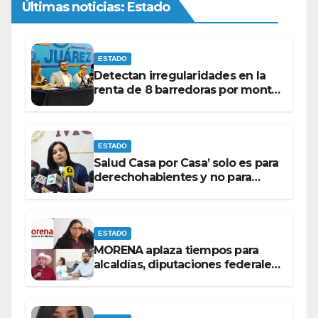
Últimas noticias: Estado
ESTADO
Detectan irregularidades en la
renta de 8 barredoras por monto
superior a los 100 millones de
pesos: Ramón Galindo.
ESTADO
Salud Casa por Casa’ solo es para
derechohabientes y no para
personas que piden ‘ayudas’ en
la vía pública: Mayra Chávez.
ESTADO
MORENA aplaza tiempos para
alcaldías, diputaciones federales
y candidatos a gubernaturas
para septiembre.