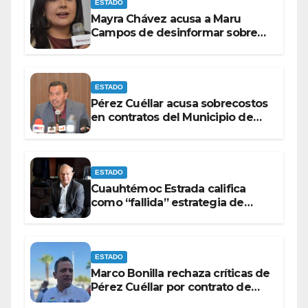
ESTADO
Mayra Chávez acusa a Maru
Campos de desinformar sobre
acciones del Gobierno Federal
ESTADO
Pérez Cuéllar acusa sobrecostos
en contratos del Municipio de
Chihuahua
ESTADO
Cuauhtémoc Estrada califica
como “fallida” estrategia de
Maru Campos para victimizarse
ESTADO
Marco Bonilla rechaza críticas de
Pérez Cuéllar por contrato de
barredoras