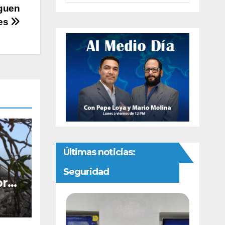
autonomía
iguen
constitucional a
es
la Fiscalía de
Chihuahua
Últimas noticias:
Seguridad
bre
ón
alto