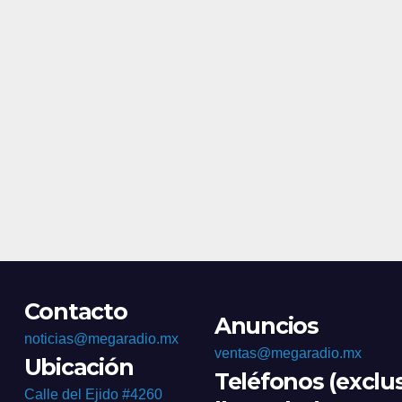
Contacto
Anuncios
noticias@megaradio.mx
ventas@megaradio.mx
Ubicación
Teléfonos (exclu
Calle del Ejido #4260