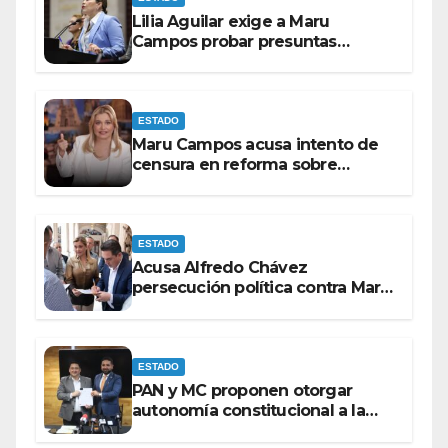
Lilia Aguilar exige a Maru
Campos probar presuntas
amenazas o dejar de
victimizarse
ESTADO
Maru Campos acusa intento de
censura en reforma sobre
derechos de las audiencias
ESTADO
Acusa Alfredo Chávez
persecución política contra Maru
Campos
ESTADO
PAN y MC proponen otorgar
autonomía constitucional a la
Fiscalía de Chihuahua