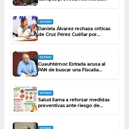
entre las bancadas del PAN y de
MORENA.
ESTADO
Daniela Álvarez rechaza críticas
de Cruz Pérez Cuéllar por
contrato de barredoras
ESTADO
Cuauhtémoc Estrada acusa al
PAN de buscar una Fiscalía
autónoma para “cubrir espaldas”
ESTADO
Salud llama a reforzar medidas
preventivas ante riesgo de
Gusano Barrenador
ESTADO