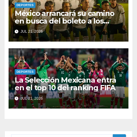
DEPORTES
México arrancará su camino
en busca del boleto a los
Juegos Olímpicos y al
JUL 21, 2026
Mundial Sub-20
DEPORTES
La Selección Mexicana entra
en el top 10 del ranking FIFA
JUL 21, 2026