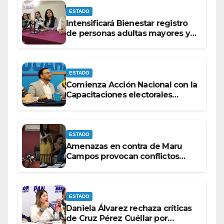
ESTADO
Intensificará Bienestar registro
de personas adultas mayores y
con discapacidad antes de
elecciones del 2027.
ESTADO
Comienza Acción Nacional con la
Capacitaciones electorales
rumbo a 2027.
ESTADO
Amenazas en contra de Maru
Campos provocan conflictos
entre las bancadas del PAN y de
MORENA.
ESTADO
Daniela Álvarez rechaza críticas
de Cruz Pérez Cuéllar por