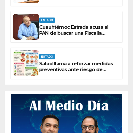
contrato de barredoras
ESTADO
Cuauhtémoc Estrada acusa al
PAN de buscar una Fiscalía
autónoma para “cubrir espaldas”
ESTADO
Salud llama a reforzar medidas
preventivas ante riesgo de
Gusano Barrenador