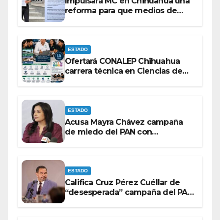
Impulsará MC en Chihuahua una
reforma para que medios de
comunicación no se sometan a
lineamientos de la Ley Censura.
ESTADO
Ofertará CONALEP Chihuahua
carrera técnica en Ciencias de
Datos e Inteligencia Artificial.
ESTADO
Acusa Mayra Chávez campaña
de miedo del PAN con
espectaculares contra Morena
ESTADO
Califica Cruz Pérez Cuéllar de
“desesperada” campaña del PAN
contra Morena