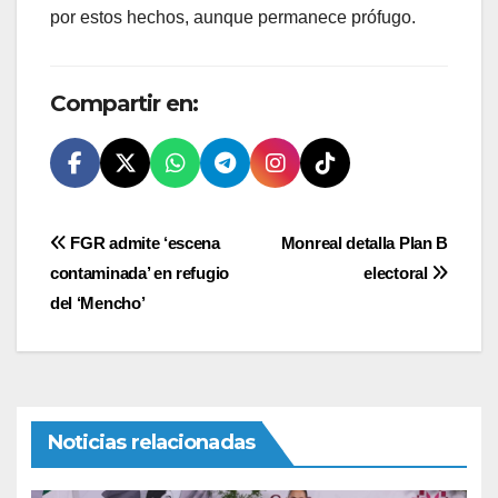
por estos hechos, aunque permanece prófugo.
Compartir en:
Navegación
FGR admite ‘escena
Monreal detalla Plan B
contaminada’ en refugio
electoral
de
del ‘Mencho’
entradas
Noticias relacionadas