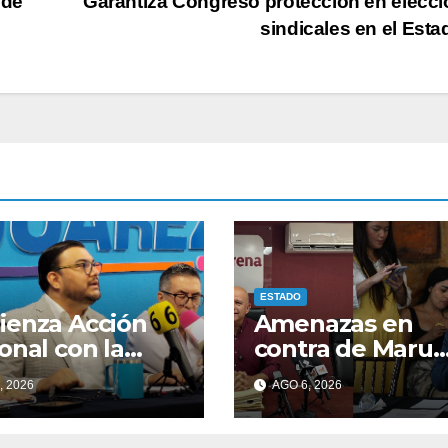
ide
Garantiza Congreso protección en elecc
sindicales en el Est
ESTADO
enza Acción
Amenazas en
onal con la
contra de Maru
citaciones
Campos provoc
, 2026
AGO 6, 2026
torales rumbo a
conflictos entre 
.
bancadas del PA