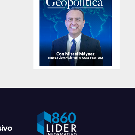
de
apr
sivo