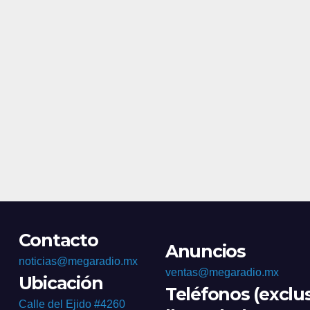
Contacto
Anuncios
noticias@megaradio.mx
ventas@megaradio.mx
Ubicación
Teléfonos (exclu
Calle del Ejido #4260