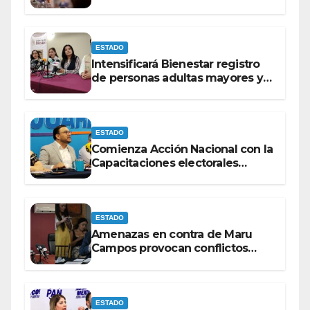
contra Morena
ESTADO
Intensificará Bienestar registro
de personas adultas mayores y
con discapacidad antes de
elecciones del 2027.
ESTADO
Comienza Acción Nacional con la
Capacitaciones electorales
rumbo a 2027.
ESTADO
Amenazas en contra de Maru
Campos provocan conflictos
entre las bancadas del PAN y de
MORENA.
ESTADO