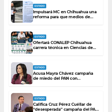
ESTADO
Impulsará MC en Chihuahua una
reforma para que medios de
comunicación no se sometan a
lineamientos de la Ley Censura.
ESTADO
Ofertará CONALEP Chihuahua
carrera técnica en Ciencias de
Datos e Inteligencia Artificial.
ESTADO
Acusa Mayra Chávez campaña
de miedo del PAN con
espectaculares contra Morena
ESTADO
Califica Cruz Pérez Cuéllar de
“desesperada” campaña del PAN