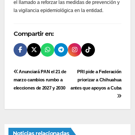
el llamado a reforzar las medidas de prevención y
la vigilancia epidemiológica en la entidad.
Compartir en:
Navegación
Anunciará PAN el 21 de
PRI pide a Federación
marzo cambios rumbo a
priorizar a Chihuahua
de
elecciones de 2027 y 2030
antes que apoyos a Cuba
entradas
Noticias relacionadas