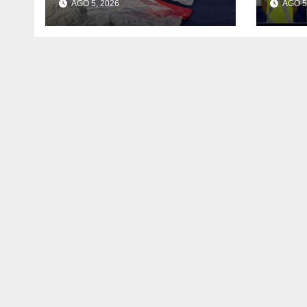
AGO 5, 2026
AGO 5
distribuyendo
cont
droga en la
orde
localidad: Muñoz
apre
Morales.
vige
sect
loca