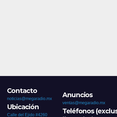
Morales
Contacto
Anuncios
noticias@megaradio.mx
ventas@megaradio.mx
Ubicación
Teléfonos (exclu
Calle del Ejido #4260