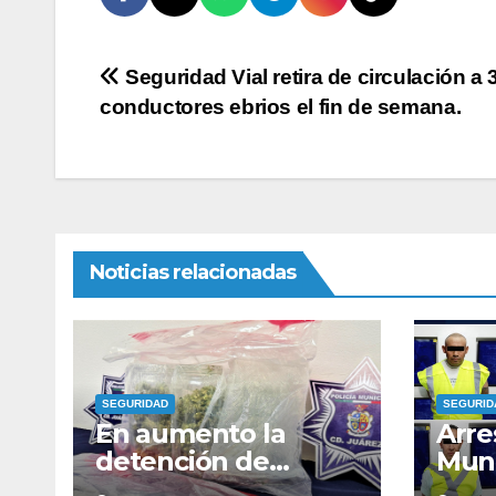
Navegación
Seguridad Vial retira de circulación a 
conductores ebrios el fin de semana.
de
entradas
Noticias relacionadas
SEGURIDAD
SEGURID
En aumento la
Arre
detención de
Muni
personas
hom