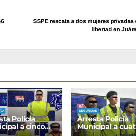
36
SSPE rescata a dos mujeres privadas 
libertad en Juár
AD
SEGURIDAD
sta Policía
Arresta Policía
cipal a cinco
Municipal a cuat
bres que
hombres que