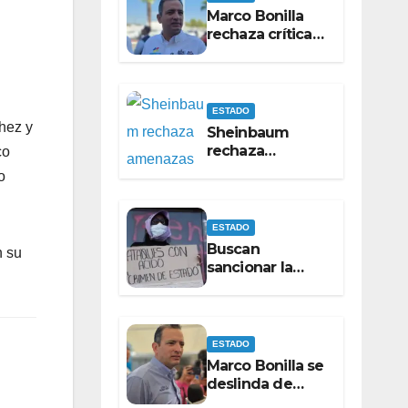
Marco Bonilla
rechaza críticas
de Pérez Cuéllar
por contrato de
barredoras
ESTADO
chez y
Sheinbaum
rechaza
co
amenazas
o
contra Maru
Campos
ESTADO
Buscan
n su
sancionar la
violencia ácida
como delito
específico
ESTADO
Marco Bonilla se
deslinda de
apoyos en la