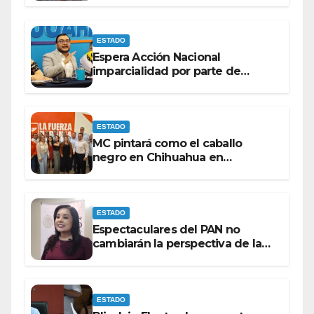
ESTADO
Espera Acción Nacional
imparcialidad por parte de
consejeros del IEE e INE dentro
del proceso electoral.
ESTADO
MC pintará como el caballo
negro en Chihuahua en
elecciones del 27 bajo la
coordinación de ‘El Caballo’’’
Lozoya.
ESTADO
Espectaculares del PAN no
cambiarán la perspectiva de la
población para Morena: Mayra
Chávez.
ESTADO