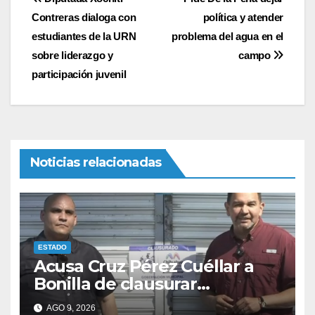
Navegación
Contreras dialoga con
política y atender
de
estudiantes de la URN
problema del agua en el
entradas
sobre liderazgo y
campo
participación juvenil
Noticias relacionadas
ESTADO
Acusa Cruz Pérez Cuéllar a
Bonilla de clausurar
comercios por su visita
AGO 9, 2026