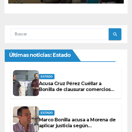
Últimas noticias: Estado
ESTADO
Acusa Cruz Pérez Cuéllar a
Bonilla de clausurar comercios
por su visita
ESTADO
Marco Bonilla acusa a Morena de
aplicar justicia según
conveniencia política