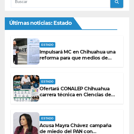
Últimas noticias: Estado
ESTADO
Impulsará MC en Chihuahua una
reforma para que medios de
comunicación no se sometan a
lineamientos de la Ley Censura.
ESTADO
Ofertará CONALEP Chihuahua
carrera técnica en Ciencias de
Datos e Inteligencia Artificial.
ESTADO
Acusa Mayra Chávez campaña
de miedo del PAN con