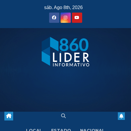
Saltar
sáb. Ago 8th, 2026
al
contenido
LOCAL
ESTADO
NACIONAL