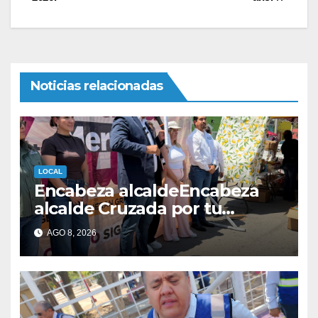
entradas
Noticias relacionadas
LOCAL
Encabeza alcaldeEncabeza
alcalde Cruzada por tu
mercado en el Parque
AGO 8, 2026
Hidalgo