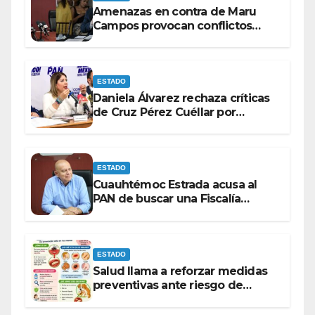
Amenazas en contra de Maru
Campos provocan conflictos
entre las bancadas del PAN y de
MORENA.
ESTADO
Daniela Álvarez rechaza críticas
de Cruz Pérez Cuéllar por
contrato de barredoras
ESTADO
Cuauhtémoc Estrada acusa al
PAN de buscar una Fiscalía
autónoma para “cubrir espaldas”
ESTADO
Salud llama a reforzar medidas
preventivas ante riesgo de
Gusano Barrenador