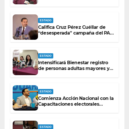
espectaculares contra Morena
ESTADO
Califica Cruz Pérez Cuéllar de
“desesperada” campaña del PAN
contra Morena
ESTADO
Intensificará Bienestar registro
de personas adultas mayores y
con discapacidad antes de
elecciones del 2027.
ESTADO
Comienza Acción Nacional con la
Capacitaciones electorales
rumbo a 2027.
ESTADO