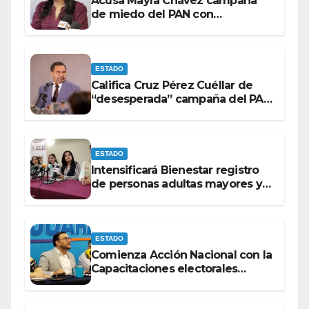
Acusa Mayra Chávez campaña
de miedo del PAN con
espectaculares contra Morena
ESTADO
Califica Cruz Pérez Cuéllar de
“desesperada” campaña del PAN
contra Morena
ESTADO
Intensificará Bienestar registro
de personas adultas mayores y
con discapacidad antes de
elecciones del 2027.
ESTADO
Comienza Acción Nacional con la
Capacitaciones electorales
rumbo a 2027.