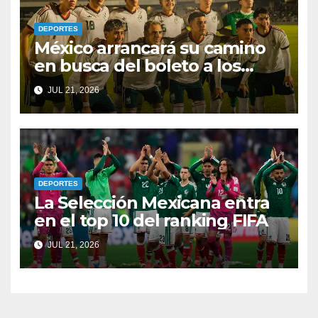
DEPORTES
México arrancará su camino
en busca del boleto a los
Juegos Olímpicos y al
JUL 21, 2026
Mundial Sub-20
DEPORTES
La Selección Mexicana entra
en el top 10 del ranking FIFA
JUL 21, 2026