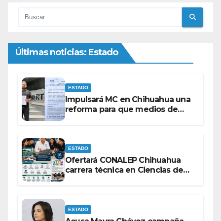
Últimas noticias: Estado
ESTADO
Impulsará MC en Chihuahua una
reforma para que medios de
comunicación no se sometan a
lineamientos de la Ley Censura.
ESTADO
Ofertará CONALEP Chihuahua
carrera técnica en Ciencias de
Datos e Inteligencia Artificial.
ESTADO