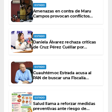
ESTADO
Amenazas en contra de Maru
Campos provocan conflictos
entre las bancadas del PAN y de
MORENA.
ESTADO
Daniela Álvarez rechaza críticas
de Cruz Pérez Cuéllar por
contrato de barredoras
ESTADO
Cuauhtémoc Estrada acusa al
PAN de buscar una Fiscalía
autónoma para “cubrir espaldas”
ESTADO
Salud llama a reforzar medidas
preventivas ante riesgo de