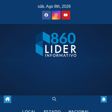
Saltar
sáb. Ago 8th, 2026
al
contenido
LOCAL
ESTADO
NACIONAL