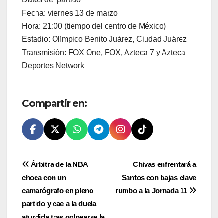
Fecha: viernes 13 de marzo
Hora: 21:00 (tiempo del centro de México)
Estadio: Olímpico Benito Juárez, Ciudad Juárez
Transmisión: FOX One, FOX, Azteca 7 y Azteca
Deportes Network
Compartir en:
Navegación
Árbitra de la NBA
Chivas enfrentará a
choca con un
Santos con bajas clave
de
camarógrafo en pleno
rumbo a la Jornada 11
entradas
partido y cae a la duela
aturdida tras golpearse la