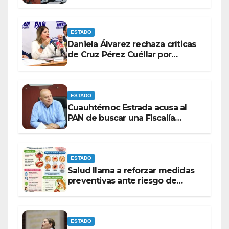
entre las bancadas del PAN y de
MORENA.
ESTADO
Daniela Álvarez rechaza críticas
de Cruz Pérez Cuéllar por
contrato de barredoras
ESTADO
Cuauhtémoc Estrada acusa al
PAN de buscar una Fiscalía
autónoma para “cubrir espaldas”
ESTADO
Salud llama a reforzar medidas
preventivas ante riesgo de
Gusano Barrenador
ESTADO