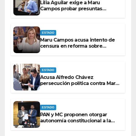
Lilia Aguilar exige a Maru
Campos probar presuntas
amenazas o dejar de
victimizarse
ESTADO
Maru Campos acusa intento de
censura en reforma sobre
derechos de las audiencias
ESTADO
Acusa Alfredo Chávez
persecución política contra Maru
Campos
ESTADO
PAN y MC proponen otorgar
autonomía constitucional a la
Fiscalía de Chihuahua