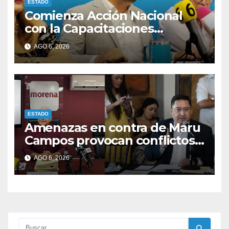
ESTADO
Comienza Acción Nacional
con la Capacitaciones
electorales rumbo a 2027.
AGO 6, 2026
ESTADO
Amenazas en contra de Maru
Campos provocan conflictos
entre las bancadas del PAN y
AGO 6, 2026
de MORENA.