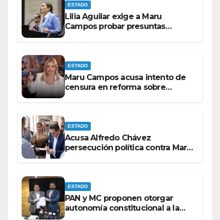
ESTADO
Lilia Aguilar exige a Maru
Campos probar presuntas
amenazas o dejar de
victimizarse
ESTADO
Maru Campos acusa intento de
censura en reforma sobre
derechos de las audiencias
ESTADO
Acusa Alfredo Chávez
persecución política contra Maru
Campos
ESTADO
PAN y MC proponen otorgar
autonomía constitucional a la
Fiscalía de Chihuahua