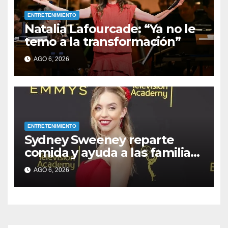
ENTRETENIMIENTO
Natalia Lafourcade: “Ya no le
temo a la transformación”
AGO 6, 2026
ENTRETENIMIENTO
Sydney Sweeney reparte
comida y ayuda a las familias
afectadas por los incendios
AGO 6, 2026
en su ciudad natal