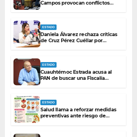
Campos provocan conflictos
entre las bancadas del PAN y de
MORENA.
ESTADO
Daniela Álvarez rechaza críticas
de Cruz Pérez Cuéllar por
contrato de barredoras
ESTADO
Cuauhtémoc Estrada acusa al
PAN de buscar una Fiscalía
autónoma para “cubrir espaldas”
ESTADO
Salud llama a reforzar medidas
preventivas ante riesgo de
Gusano Barrenador