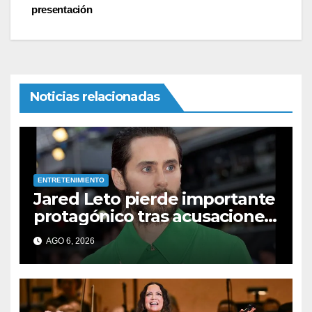
entradas
presentación
Noticias relacionadas
ENTRETENIMIENTO
Jared Leto pierde importante
protagónico tras acusaciones
de abuso: los detalles
AGO 6, 2026