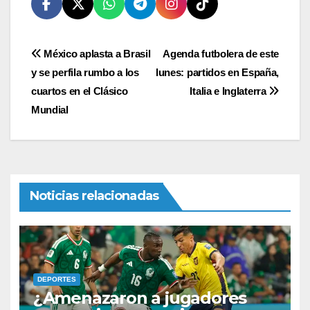
Navegación
México aplasta a Brasil
Agenda futbolera de este
y se perfila rumbo a los
lunes: partidos en España,
de
cuartos en el Clásico
Italia e Inglaterra
entradas
Mundial
Noticias relacionadas
DEPORTES
¿Amenazaron a jugadores