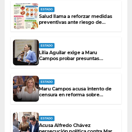
ESTADO
Salud llama a reforzar medidas
preventivas ante riesgo de
Gusano Barrenador
ESTADO
Lilia Aguilar exige a Maru
Campos probar presuntas
amenazas o dejar de
victimizarse
ESTADO
Maru Campos acusa intento de
censura en reforma sobre
derechos de las audiencias
ESTADO
Acusa Alfredo Chávez
persecución política contra Maru