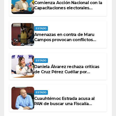
Comienza Acción Nacional con la
Capacitaciones electorales
rumbo a 2027.
ESTADO
Amenazas en contra de Maru
Campos provocan conflictos
entre las bancadas del PAN y de
MORENA.
ESTADO
Daniela Álvarez rechaza críticas
de Cruz Pérez Cuéllar por
contrato de barredoras
ESTADO
Cuauhtémoc Estrada acusa al
PAN de buscar una Fiscalía
autónoma para “cubrir espaldas”