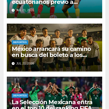
ecuatorianos previo a
enfrentar a México? Por fin
JUL 21, 2026
rompen el silencio
DEPORTES
México arrancará su camino
en busca del boleto a los
Juegos Olímpicos y al
JUL 21, 2026
Mundial Sub-20
DEPORTES
La Selección Mexicana entra
en el top 10 del ranking FIFA