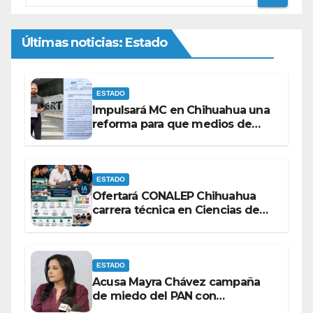
Últimas noticias: Estado
ESTADO
Impulsará MC en Chihuahua una
reforma para que medios de
comunicación no se sometan a
lineamientos de la Ley Censura.
ESTADO
Ofertará CONALEP Chihuahua
carrera técnica en Ciencias de
Datos e Inteligencia Artificial.
ESTADO
Acusa Mayra Chávez campaña
de miedo del PAN con
espectaculares contra Morena