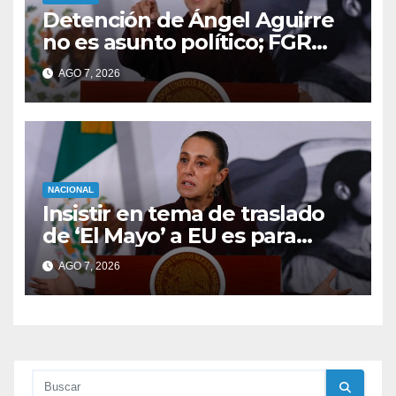
Detención de Ángel Aguirre
no es asunto político; FGR
analizó evidencias telefónicas
AGO 7, 2026
del caso Ayotzinapa, dice
Sheinbaum
NACIONAL
Insistir en tema de traslado
de ‘El Mayo’ a EU es para
esclarecer si hubo injerencia:
AGO 7, 2026
Sheinbaum