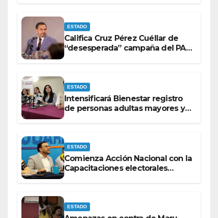
ESTADO
Califica Cruz Pérez Cuéllar de
“desesperada” campaña del PAN
contra Morena
ESTADO
Intensificará Bienestar registro
de personas adultas mayores y
con discapacidad antes de
elecciones del 2027.
ESTADO
Comienza Acción Nacional con la
Capacitaciones electorales
rumbo a 2027.
ESTADO