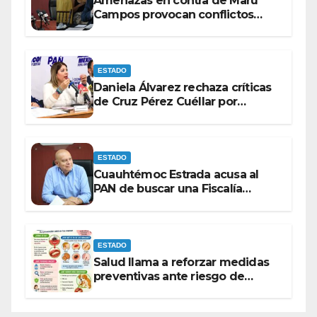
Amenazas en contra de Maru
Campos provocan conflictos
entre las bancadas del PAN y de
MORENA.
ESTADO
Daniela Álvarez rechaza críticas
de Cruz Pérez Cuéllar por
contrato de barredoras
ESTADO
Cuauhtémoc Estrada acusa al
PAN de buscar una Fiscalía
autónoma para “cubrir espaldas”
ESTADO
Salud llama a reforzar medidas
preventivas ante riesgo de
Gusano Barrenador