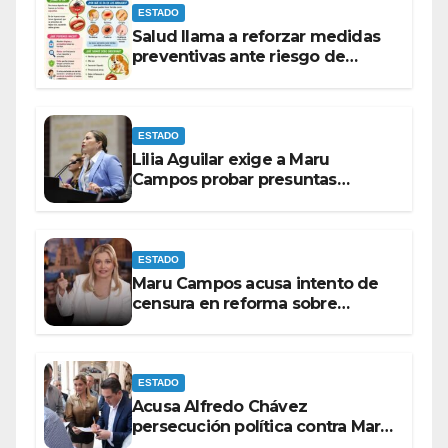
ESTADO
Salud llama a reforzar medidas
preventivas ante riesgo de
Gusano Barrenador
ESTADO
Lilia Aguilar exige a Maru
Campos probar presuntas
amenazas o dejar de
victimizarse
ESTADO
Maru Campos acusa intento de
censura en reforma sobre
derechos de las audiencias
ESTADO
Acusa Alfredo Chávez
persecución política contra Maru
Campos