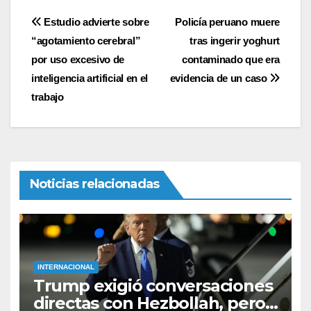
Navegación
Estudio advierte sobre
Policía peruano muere
“agotamiento cerebral”
tras ingerir yoghurt
de
por uso excesivo de
contaminado que era
entradas
inteligencia artificial en el
evidencia de un caso
trabajo
Noticias relacionadas
INTERNACIONAL
Trump exigió conversaciones
directas con Hezbollah, pero