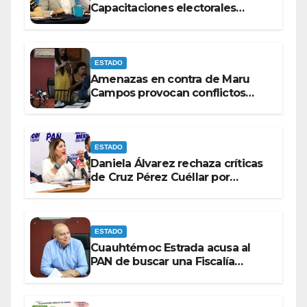
Capacitaciones electorales
rumbo a 2027.
ESTADO
Amenazas en contra de Maru
Campos provocan conflictos
entre las bancadas del PAN y de
MORENA.
ESTADO
Daniela Álvarez rechaza críticas
de Cruz Pérez Cuéllar por
contrato de barredoras
ESTADO
Cuauhtémoc Estrada acusa al
PAN de buscar una Fiscalía
autónoma para “cubrir espaldas”