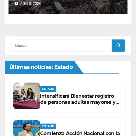
violación de Hezbollah al alto
AGO 6, 2026
al fuego
Últimas noticias: Estado
ESTADO
Intensificará Bienestar registro
de personas adultas mayores y
con discapacidad antes de
elecciones del 2027.
ESTADO
Comienza Acción Nacional con la