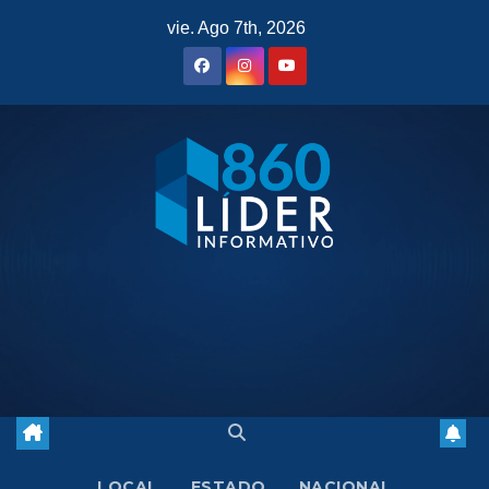
Saltar
vie. Ago 7th, 2026
al
contenido
LOCAL
ESTADO
NACIONAL