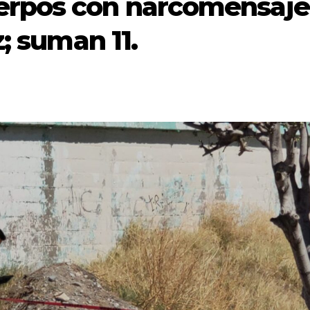
erpos con narcomensaje
z; suman 11.