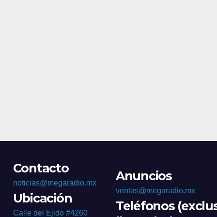
Contacto
Anuncios
noticias@megaradio.mx
ventas@megaradio.mx
Ubicación
Teléfonos (exclu
Calle del Ejido #4260