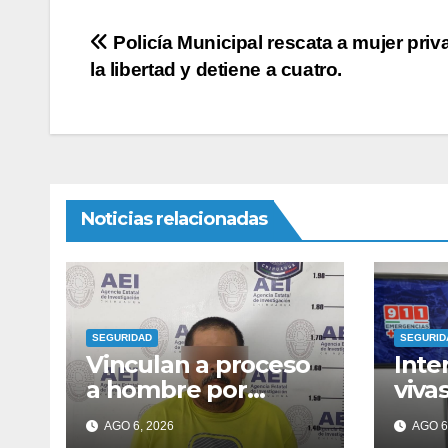
Navegación
Policía Municipal rescata a mujer priv
la libertad y detiene a cuatro.
de
entradas
Noticias relacionadas
SEGURIDAD
SEGURID
Vinculan a proceso
Inte
a hombre por
viva
asesinato en la
hija;
AGO 6, 2026
AGO 6
colonia Fronteriza
roci