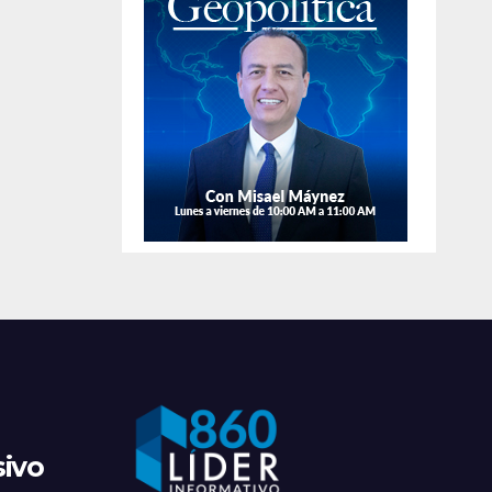
de
apr
sivo