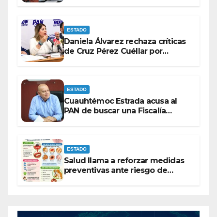
entre las bancadas del PAN y de
MORENA.
ESTADO
Daniela Álvarez rechaza críticas
de Cruz Pérez Cuéllar por
contrato de barredoras
ESTADO
Cuauhtémoc Estrada acusa al
PAN de buscar una Fiscalía
autónoma para “cubrir espaldas”
ESTADO
Salud llama a reforzar medidas
preventivas ante riesgo de
Gusano Barrenador