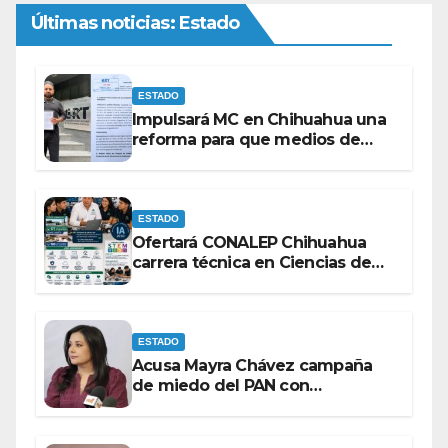
Últimas noticias: Estado
ESTADO
Impulsará MC en Chihuahua una
reforma para que medios de
comunicación no se sometan a
lineamientos de la Ley Censura.
ESTADO
Ofertará CONALEP Chihuahua
carrera técnica en Ciencias de
Datos e Inteligencia Artificial.
ESTADO
Acusa Mayra Chávez campaña
de miedo del PAN con
espectaculares contra Morena