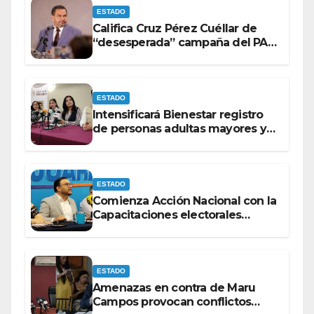
ESTADO
Califica Cruz Pérez Cuéllar de
“desesperada” campaña del PAN
contra Morena
ESTADO
Intensificará Bienestar registro
de personas adultas mayores y
con discapacidad antes de
elecciones del 2027.
ESTADO
Comienza Acción Nacional con la
Capacitaciones electorales
rumbo a 2027.
ESTADO
Amenazas en contra de Maru
Campos provocan conflictos