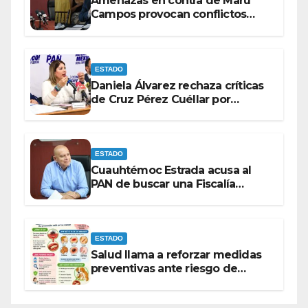
Amenazas en contra de Maru
Campos provocan conflictos
entre las bancadas del PAN y de
MORENA.
ESTADO
Daniela Álvarez rechaza críticas
de Cruz Pérez Cuéllar por
contrato de barredoras
ESTADO
Cuauhtémoc Estrada acusa al
PAN de buscar una Fiscalía
autónoma para “cubrir espaldas”
ESTADO
Salud llama a reforzar medidas
preventivas ante riesgo de
Gusano Barrenador