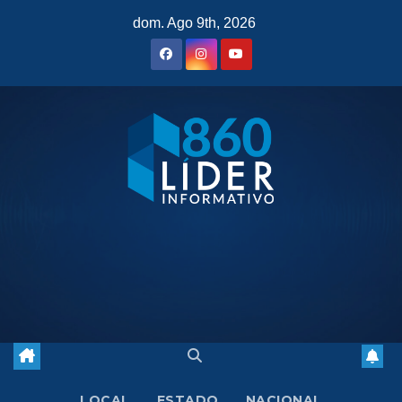
Saltar
dom. Ago 9th, 2026
al
contenido
LOCAL
ESTADO
NACIONAL