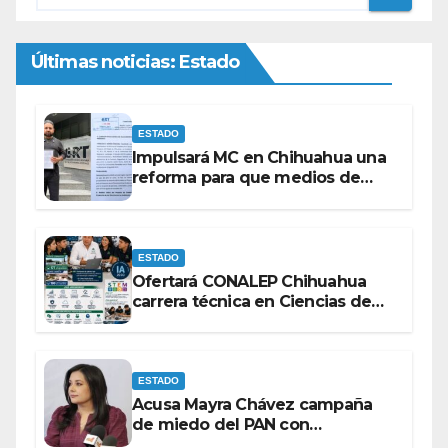
Últimas noticias: Estado
ESTADO
Impulsará MC en Chihuahua una
reforma para que medios de
comunicación no se sometan a
lineamientos de la Ley Censura.
ESTADO
Ofertará CONALEP Chihuahua
carrera técnica en Ciencias de
Datos e Inteligencia Artificial.
ESTADO
Acusa Mayra Chávez campaña
de miedo del PAN con
espectaculares contra Morena