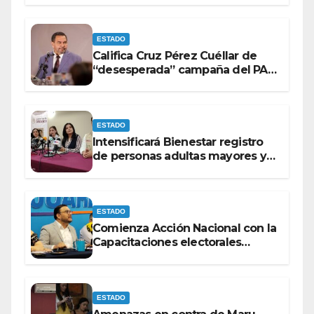
ESTADO
Califica Cruz Pérez Cuéllar de
“desesperada” campaña del PAN
contra Morena
ESTADO
Intensificará Bienestar registro
de personas adultas mayores y
con discapacidad antes de
elecciones del 2027.
ESTADO
Comienza Acción Nacional con la
Capacitaciones electorales
rumbo a 2027.
ESTADO