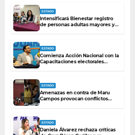
ESTADO
Intensificará Bienestar registro
de personas adultas mayores y
con discapacidad antes de
elecciones del 2027.
ESTADO
Comienza Acción Nacional con la
Capacitaciones electorales
rumbo a 2027.
ESTADO
Amenazas en contra de Maru
Campos provocan conflictos
entre las bancadas del PAN y de
MORENA.
ESTADO
Daniela Álvarez rechaza críticas