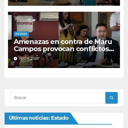
ESTADO
Amenazas en contra de Maru
Campos provocan conflictos
entre las bancadas del PAN y
AGO 6, 2026
de MORENA.
Últimas noticias: Estado