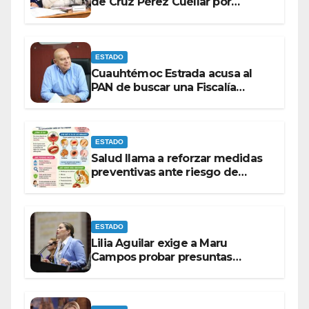
de Cruz Pérez Cuéllar por
contrato de barredoras
ESTADO
Cuauhtémoc Estrada acusa al
PAN de buscar una Fiscalía
autónoma para “cubrir espaldas”
ESTADO
Salud llama a reforzar medidas
preventivas ante riesgo de
Gusano Barrenador
ESTADO
Lilia Aguilar exige a Maru
Campos probar presuntas
amenazas o dejar de
victimizarse