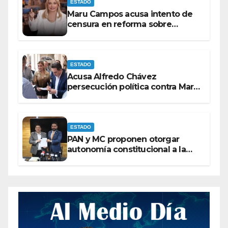
ESTADO
Maru Campos acusa intento de
censura en reforma sobre
derechos de las audiencias
ESTADO
Acusa Alfredo Chávez
persecución política contra Maru
Campos
ESTADO
PAN y MC proponen otorgar
autonomía constitucional a la
Fiscalía de Chihuahua