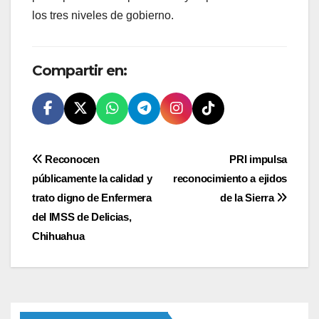
los tres niveles de gobierno.
Compartir en:
Navegación
Reconocen
PRI impulsa
públicamente la calidad y
reconocimiento a ejidos
de
trato digno de Enfermera
de la Sierra
entradas
del IMSS de Delicias,
Chihuahua