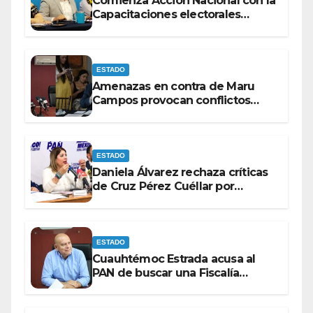
Comienza Acción Nacional con la
Capacitaciones electorales
rumbo a 2027.
ESTADO
Amenazas en contra de Maru
Campos provocan conflictos
entre las bancadas del PAN y de
MORENA.
ESTADO
Daniela Álvarez rechaza críticas
de Cruz Pérez Cuéllar por
contrato de barredoras
ESTADO
Cuauhtémoc Estrada acusa al
PAN de buscar una Fiscalía
autónoma para “cubrir espaldas”