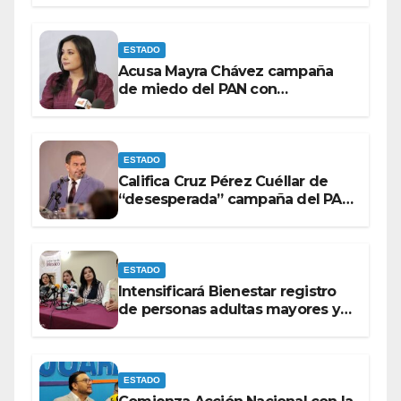
ESTADO
Acusa Mayra Chávez campaña
de miedo del PAN con
espectaculares contra Morena
ESTADO
Califica Cruz Pérez Cuéllar de
“desesperada” campaña del PAN
contra Morena
ESTADO
Intensificará Bienestar registro
de personas adultas mayores y
con discapacidad antes de
elecciones del 2027.
ESTADO