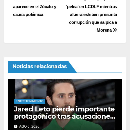
Navegación
aparece en el Zócalo y
‘pelea’ en LCDLF mientras
de
causa polémica
afuera exhiben presunta
entradas
corrupción que salpica a
Morena
Noticias relacionadas
ENTRETENIMIENTO
Jared Leto pierde importante
protagónico tras acusaciones
de abuso: los detalles
AGO 6, 2026