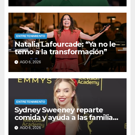
ENTRETENIMIENTO
Natalia Lafourcade: “Ya no le
temo a la transformación”
AGO 6, 2026
ENTRETENIMIENTO
Sydney Sweeney reparte
comida y ayuda a las familias
afectadas por los incendios
AGO 6, 2026
en su ciudad natal