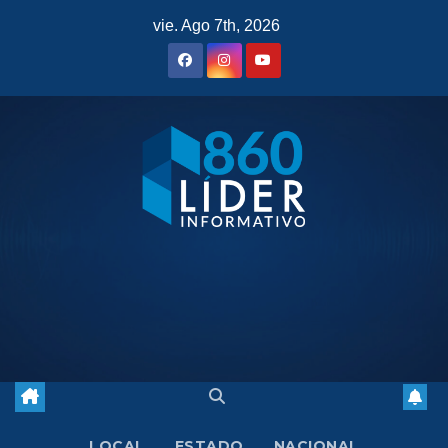
Saltar
vie. Ago 7th, 2026
al
contenido
LOCAL
ESTADO
NACIONAL