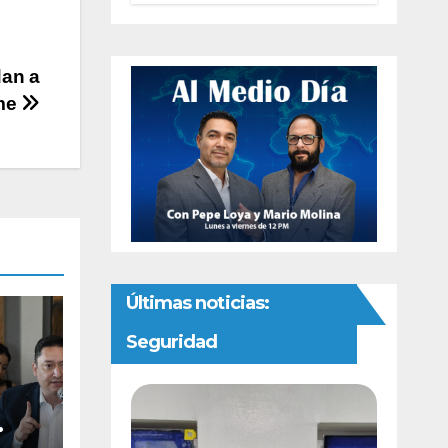
autonomía
constitucional a
la Fiscalía de
Chihuahua
dan a
rme
Últimas noticias:
Seguridad