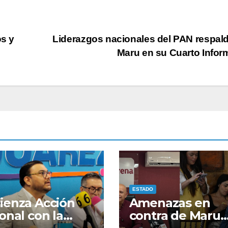
s y
Liderazgos nacionales del PAN respal
Maru en su Cuarto Info
ESTADO
enza Acción
Amenazas en
onal con la
contra de Maru