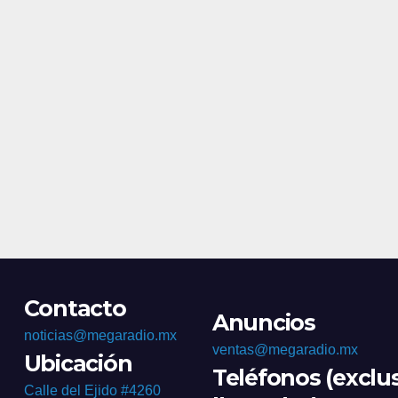
Contacto
Anuncios
noticias@megaradio.mx
ventas@megaradio.mx
Ubicación
Teléfonos (exclu
Calle del Ejido #4260