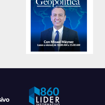
de
apr
sivo