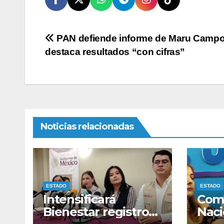
Navegación
PAN defiende informe de Maru Campo
destaca resultados “con cifras”
de
entradas
Noticias relacionadas
ESTADO
ESTADO
Intensificará
Comi
Bienestar registro
Naci