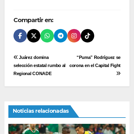
Compartir en:
Navegación
Juárez domina
“Puma” Rodríguez se
selección estatal rumbo al
corona en el Capital Fight
de
Regional CONADE
entradas
Noticias relacionadas