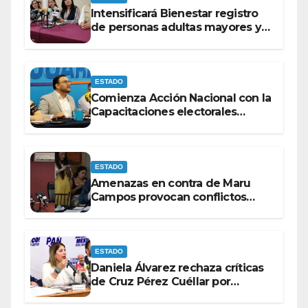
Intensificará Bienestar registro
de personas adultas mayores y
con discapacidad antes de
elecciones del 2027.
ESTADO
Comienza Acción Nacional con la
Capacitaciones electorales
rumbo a 2027.
ESTADO
Amenazas en contra de Maru
Campos provocan conflictos
entre las bancadas del PAN y de
MORENA.
ESTADO
Daniela Álvarez rechaza críticas
de Cruz Pérez Cuéllar por
contrato de barredoras