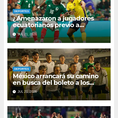
DEPORTES
¿Amenazaron a jugadores
ecuatorianos previo a
enfrentar a México? Por fin
JUL 21, 2026
rompen el silencio
DEPORTES
México arrancará su camino
en busca del boleto a los
Juegos Olímpicos y al
JUL 21, 2026
Mundial Sub-20