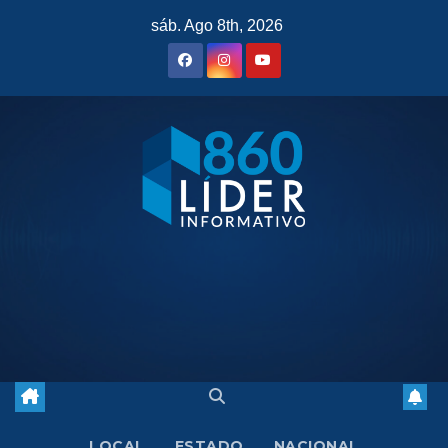
Saltar
sáb. Ago 8th, 2026
al
contenido
LOCAL
ESTADO
NACIONAL