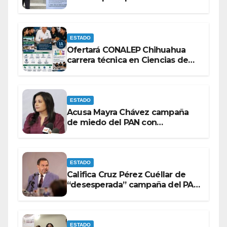
comunicación no se sometan a
lineamientos de la Ley Censura.
ESTADO
Ofertará CONALEP Chihuahua
carrera técnica en Ciencias de
Datos e Inteligencia Artificial.
ESTADO
Acusa Mayra Chávez campaña
de miedo del PAN con
espectaculares contra Morena
ESTADO
Califica Cruz Pérez Cuéllar de
“desesperada” campaña del PAN
contra Morena
ESTADO