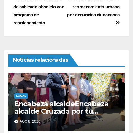
Navegación
de cableado obsoleto con
reordenamiento urbano
de
programa de
por denuncias ciudadanas
entradas
reordenamiento
Noticias relacionadas
LOCAL
Encabeza alcaldeEncabeza
alcalde Cruzada por tu
mercado en el Parque
AGO 8, 2026
Hidalgo