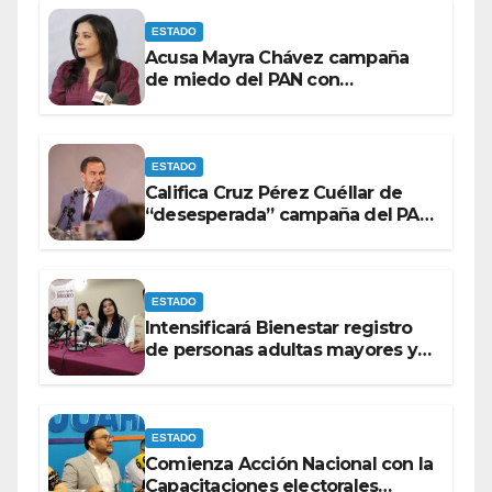
ESTADO
Acusa Mayra Chávez campaña
de miedo del PAN con
espectaculares contra Morena
ESTADO
Califica Cruz Pérez Cuéllar de
“desesperada” campaña del PAN
contra Morena
ESTADO
Intensificará Bienestar registro
de personas adultas mayores y
con discapacidad antes de
elecciones del 2027.
ESTADO
Comienza Acción Nacional con la
Capacitaciones electorales