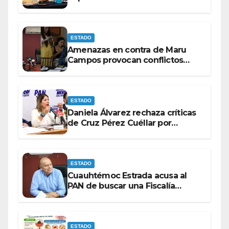
rumbo a 2027.
ESTADO
Amenazas en contra de Maru
Campos provocan conflictos
entre las bancadas del PAN y de
MORENA.
ESTADO
Daniela Álvarez rechaza críticas
de Cruz Pérez Cuéllar por
contrato de barredoras
ESTADO
Cuauhtémoc Estrada acusa al
PAN de buscar una Fiscalía
autónoma para “cubrir espaldas”
ESTADO