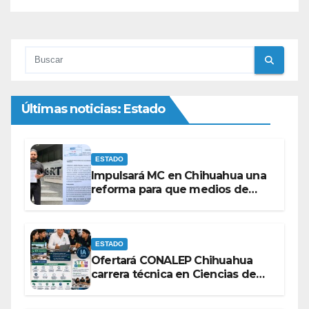
Últimas noticias: Estado
ESTADO
Impulsará MC en Chihuahua una
reforma para que medios de
comunicación no se sometan a
lineamientos de la Ley Censura.
ESTADO
Ofertará CONALEP Chihuahua
carrera técnica en Ciencias de
Datos e Inteligencia Artificial.