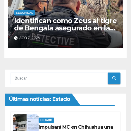
SEGURIDAD
Identifican como Zeus al tigre
de Bengala asegurado en la
colonia Fronteriza; afirman
AGO 7, 2026
que hay más animales
exóticos
Últimas noticias: Estado
ESTADO
Impulsará MC en Chihuahua una