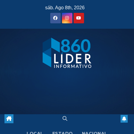
Saltar
sáb. Ago 8th, 2026
al
contenido
LOCAL
ESTADO
NACIONAL