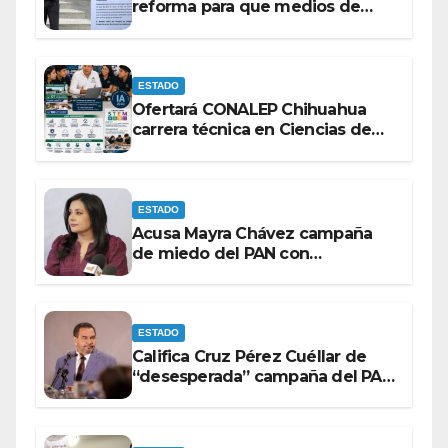
reforma para que medios de
comunicación no se sometan a
lineamientos de la Ley Censura.
ESTADO
Ofertará CONALEP Chihuahua
carrera técnica en Ciencias de
Datos e Inteligencia Artificial.
ESTADO
Acusa Mayra Chávez campaña
de miedo del PAN con
espectaculares contra Morena
ESTADO
Califica Cruz Pérez Cuéllar de
“desesperada” campaña del PAN
contra Morena