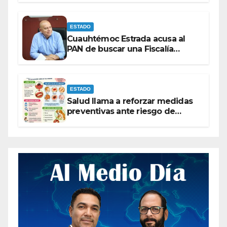
ESTADO
Cuauhtémoc Estrada acusa al
PAN de buscar una Fiscalía
autónoma para “cubrir espaldas”
ESTADO
Salud llama a reforzar medidas
preventivas ante riesgo de
Gusano Barrenador