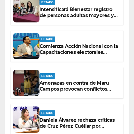
ESTADO
Intensificará Bienestar registro
de personas adultas mayores y
con discapacidad antes de
elecciones del 2027.
ESTADO
Comienza Acción Nacional con la
Capacitaciones electorales
rumbo a 2027.
ESTADO
Amenazas en contra de Maru
Campos provocan conflictos
entre las bancadas del PAN y de
MORENA.
ESTADO
Daniela Álvarez rechaza críticas
de Cruz Pérez Cuéllar por
contrato de barredoras