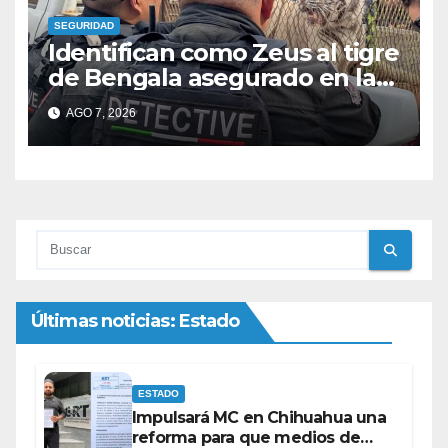
SEGURIDAD
Identifican como Zeus al tigre
de Bengala asegurado en la
colonia Fronteriza; afirman
AGO 7, 2026
que hay más animales
exóticos
Últimas noticias: Estado
ESTADO
Impulsará MC en Chihuahua una
reforma para que medios de