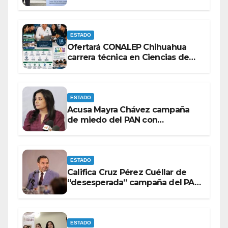
comunicación no se sometan a
lineamientos de la Ley Censura.
ESTADO
Ofertará CONALEP Chihuahua
carrera técnica en Ciencias de
Datos e Inteligencia Artificial.
ESTADO
Acusa Mayra Chávez campaña
de miedo del PAN con
espectaculares contra Morena
ESTADO
Califica Cruz Pérez Cuéllar de
“desesperada” campaña del PAN
contra Morena
ESTADO