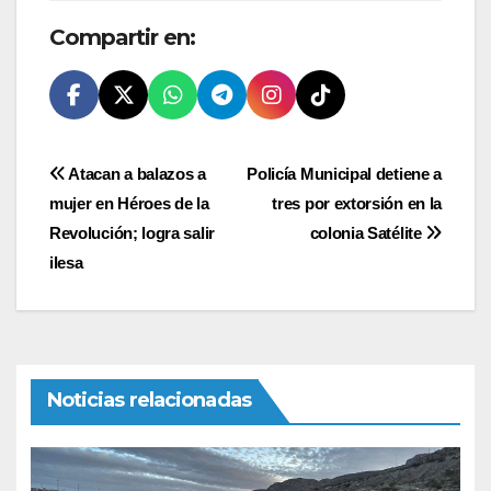
Compartir en:
Navegación
Atacan a balazos a
Policía Municipal detiene a
mujer en Héroes de la
tres por extorsión en la
de
Revolución; logra salir
colonia Satélite
entradas
ilesa
Noticias relacionadas