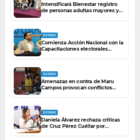
Intensificará Bienestar registro
de personas adultas mayores y
con discapacidad antes de
elecciones del 2027.
ESTADO
Comienza Acción Nacional con la
Capacitaciones electorales
rumbo a 2027.
ESTADO
Amenazas en contra de Maru
Campos provocan conflictos
entre las bancadas del PAN y de
MORENA.
ESTADO
Daniela Álvarez rechaza críticas
de Cruz Pérez Cuéllar por
contrato de barredoras