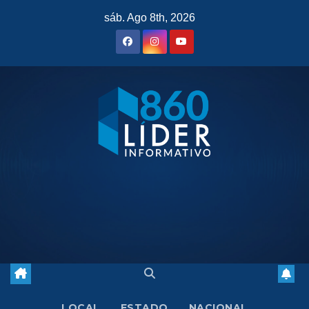
Saltar
sáb. Ago 8th, 2026
al
contenido
LOCAL
ESTADO
NACIONAL