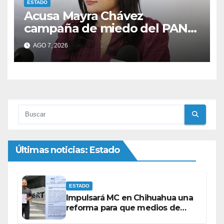
ESTADO
Acusa Mayra Chávez
campaña de miedo del PAN
con espectaculares contra
AGO 7, 2026
Morena
Últimas noticias: Estado
ESTADO
Impulsará MC en Chihuahua una
reforma para que medios de
comunicación no se sometan a