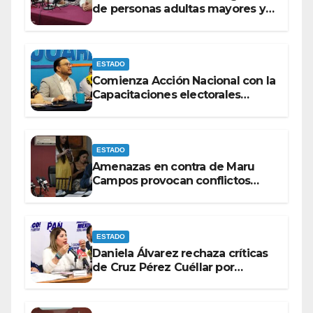
de personas adultas mayores y
con discapacidad antes de
elecciones del 2027.
ESTADO
Comienza Acción Nacional con la
Capacitaciones electorales
rumbo a 2027.
ESTADO
Amenazas en contra de Maru
Campos provocan conflictos
entre las bancadas del PAN y de
MORENA.
ESTADO
Daniela Álvarez rechaza críticas
de Cruz Pérez Cuéllar por
contrato de barredoras