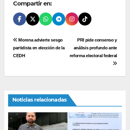
Compartir en:
Navegación
Morena advierte sesgo
PRI pide consenso y
partidista en elección de la
análisis profundo ante
de
CEDH
reforma electoral federal
entradas
Noticias relacionadas