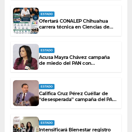
lineamientos de la Ley Censura.
ESTADO
Ofertará CONALEP Chihuahua
carrera técnica en Ciencias de
Datos e Inteligencia Artificial.
ESTADO
Acusa Mayra Chávez campaña
de miedo del PAN con
espectaculares contra Morena
ESTADO
Califica Cruz Pérez Cuéllar de
“desesperada” campaña del PAN
contra Morena
ESTADO
Intensificará Bienestar registro