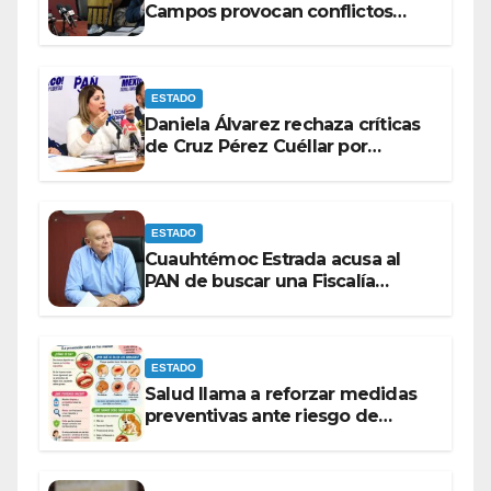
Campos provocan conflictos
entre las bancadas del PAN y de
MORENA.
ESTADO
Daniela Álvarez rechaza críticas
de Cruz Pérez Cuéllar por
contrato de barredoras
ESTADO
Cuauhtémoc Estrada acusa al
PAN de buscar una Fiscalía
autónoma para “cubrir espaldas”
ESTADO
Salud llama a reforzar medidas
preventivas ante riesgo de
Gusano Barrenador