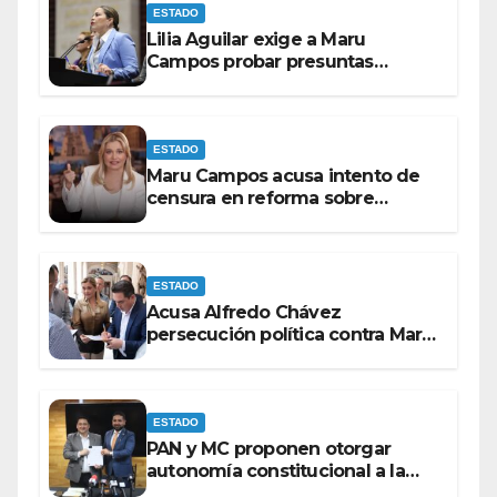
ESTADO
Lilia Aguilar exige a Maru
Campos probar presuntas
amenazas o dejar de
victimizarse
ESTADO
Maru Campos acusa intento de
censura en reforma sobre
derechos de las audiencias
ESTADO
Acusa Alfredo Chávez
persecución política contra Maru
Campos
ESTADO
PAN y MC proponen otorgar
autonomía constitucional a la
Fiscalía de Chihuahua