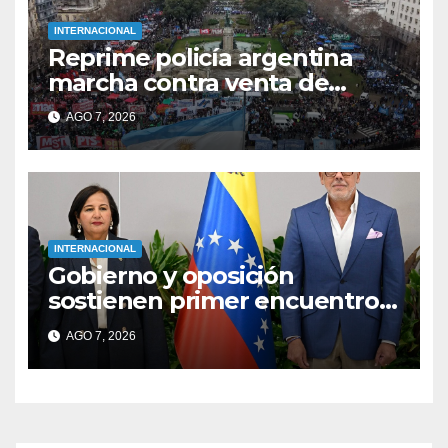
INTERNACIONAL
Reprime policía argentina
marcha contra venta de
tierras a extranjeros
AGO 7, 2026
INTERNACIONAL
Gobierno y oposición
sostienen primer encuentro
en Venezuela
AGO 7, 2026