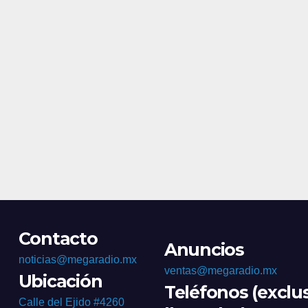
Contacto
Anuncios
noticias@megaradio.mx
ventas@megaradio.mx
Ubicación
Teléfonos (exclu
Calle del Ejido #4260