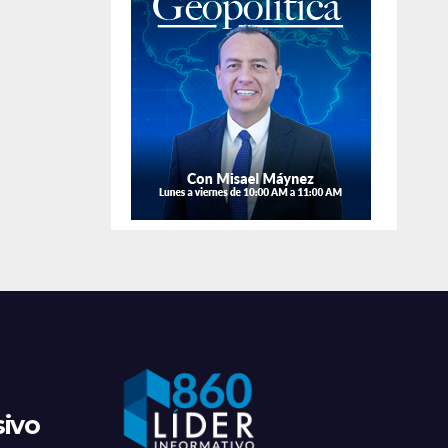
de
apr
sivo