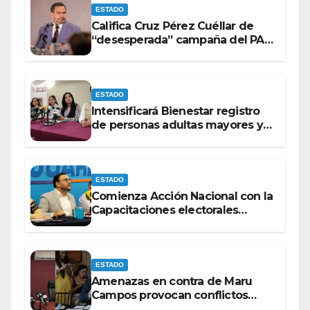
ESTADO
Califica Cruz Pérez Cuéllar de
“desesperada” campaña del PAN
contra Morena
ESTADO
Intensificará Bienestar registro
de personas adultas mayores y
con discapacidad antes de
elecciones del 2027.
ESTADO
Comienza Acción Nacional con la
Capacitaciones electorales
rumbo a 2027.
ESTADO
Amenazas en contra de Maru
Campos provocan conflictos
entre las bancadas del PAN y de