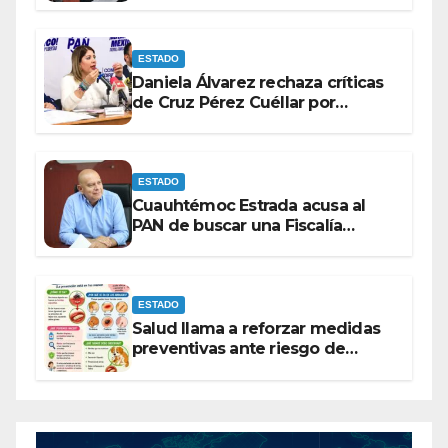
MORENA.
ESTADO
Daniela Álvarez rechaza críticas
de Cruz Pérez Cuéllar por
contrato de barredoras
ESTADO
Cuauhtémoc Estrada acusa al
PAN de buscar una Fiscalía
autónoma para “cubrir espaldas”
ESTADO
Salud llama a reforzar medidas
preventivas ante riesgo de
Gusano Barrenador