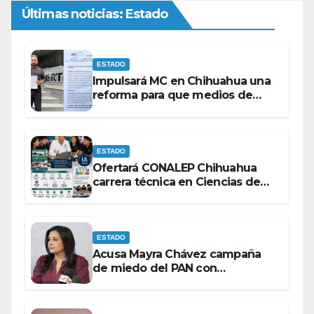
Últimas noticias: Estado
ESTADO
Impulsará MC en Chihuahua una
reforma para que medios de
comunicación no se sometan a
lineamientos de la Ley Censura.
ESTADO
Ofertará CONALEP Chihuahua
carrera técnica en Ciencias de
Datos e Inteligencia Artificial.
ESTADO
Acusa Mayra Chávez campaña
de miedo del PAN con
espectaculares contra Morena