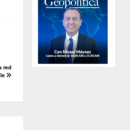
de
aprehensión
a red
ble