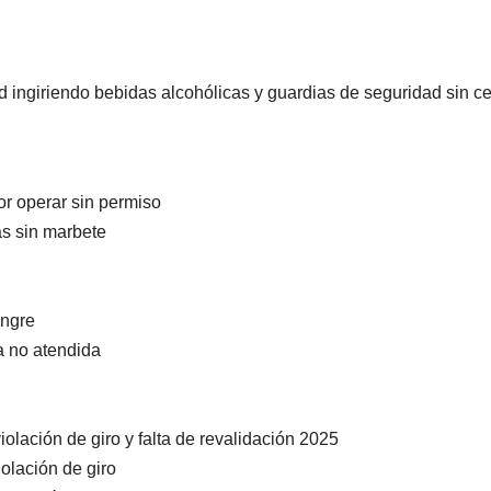
d ingiriendo bebidas alcohólicas y guardias de seguridad sin c
or operar sin permiso
SEGURIDAD
Vinculan a
as sin marbete
proceso a
hombre por
angre
AGOSTO 6, 2026
a no atendida
asesinato en
la colonia
Fronteriza
olación de giro y falta de revalidación 2025
olación de giro