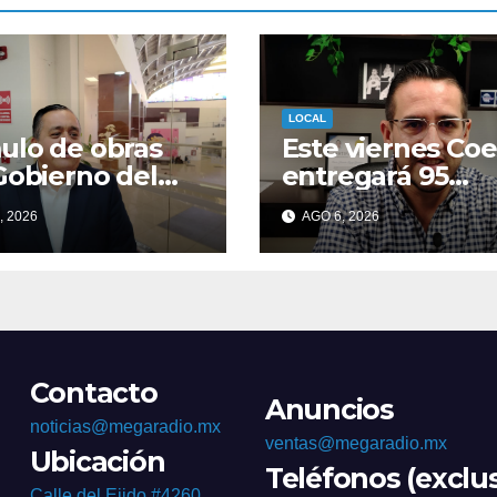
LOCAL
lo de obras
Este viernes Coe
Gobierno del
entregará 95
do se iniciarán
escrituras en la
, 2026
AGO 6, 2026
eptiembre.
UTCJ
Contacto
Anuncios
noticias@megaradio.mx
ventas@megaradio.mx
Ubicación
Teléfonos (exclu
Calle del Ejido #4260