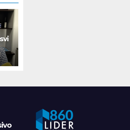
svi
sivo