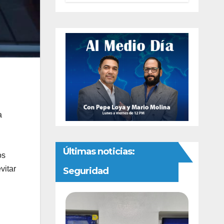
autonomía
constitucional a
la Fiscalía de
Chihuahua
a
Últimas noticias:
os
vitar
Seguridad