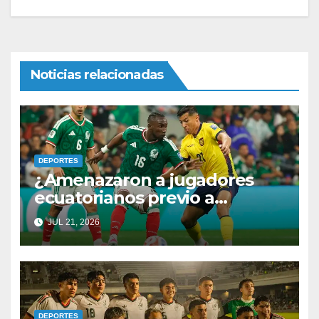
Noticias relacionadas
DEPORTES
¿Amenazaron a jugadores
ecuatorianos previo a
enfrentar a México? Por fin
JUL 21, 2026
rompen el silencio
DEPORTES