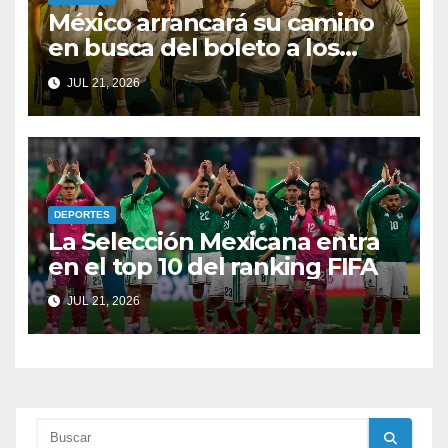
México arrancará su camino
en busca del boleto a los
Juegos Olímpicos y al
JUL 21, 2026
Mundial Sub-20
DEPORTES
La Selección Mexicana entra
en el top 10 del ranking FIFA
JUL 21, 2026