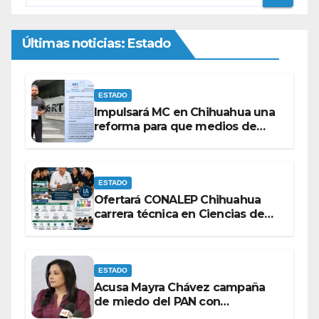
Últimas noticias: Estado
ESTADO
Impulsará MC en Chihuahua una
reforma para que medios de
comunicación no se sometan a
lineamientos de la Ley Censura.
ESTADO
Ofertará CONALEP Chihuahua
carrera técnica en Ciencias de
Datos e Inteligencia Artificial.
ESTADO
Acusa Mayra Chávez campaña
de miedo del PAN con
espectaculares contra Morena