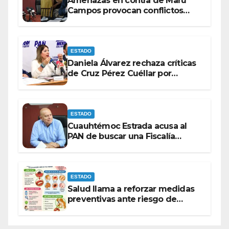
Amenazas en contra de Maru
Campos provocan conflictos
entre las bancadas del PAN y de
MORENA.
ESTADO
Daniela Álvarez rechaza críticas
de Cruz Pérez Cuéllar por
contrato de barredoras
ESTADO
Cuauhtémoc Estrada acusa al
PAN de buscar una Fiscalía
autónoma para “cubrir espaldas”
ESTADO
Salud llama a reforzar medidas
preventivas ante riesgo de
Gusano Barrenador