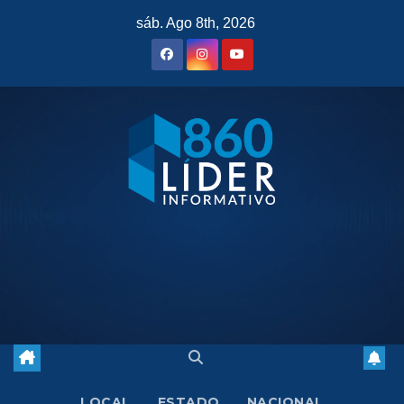
Saltar
sáb. Ago 8th, 2026
al
contenido
LOCAL
ESTADO
NACIONAL