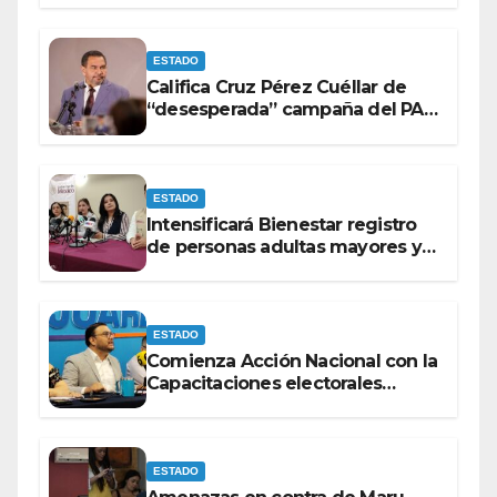
ESTADO
Califica Cruz Pérez Cuéllar de
“desesperada” campaña del PAN
contra Morena
ESTADO
Intensificará Bienestar registro
de personas adultas mayores y
con discapacidad antes de
elecciones del 2027.
ESTADO
Comienza Acción Nacional con la
Capacitaciones electorales
rumbo a 2027.
ESTADO