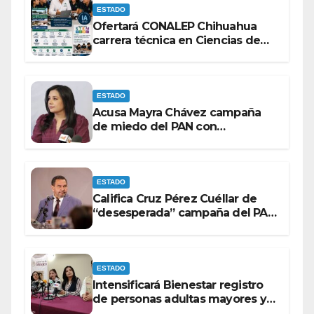
ESTADO
Ofertará CONALEP Chihuahua
carrera técnica en Ciencias de
Datos e Inteligencia Artificial.
ESTADO
Acusa Mayra Chávez campaña
de miedo del PAN con
espectaculares contra Morena
ESTADO
Califica Cruz Pérez Cuéllar de
“desesperada” campaña del PAN
contra Morena
ESTADO
Intensificará Bienestar registro
de personas adultas mayores y
con discapacidad antes de