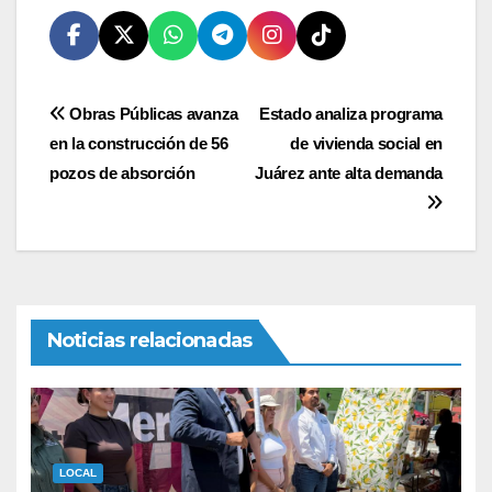
Navegación
Obras Públicas avanza
Estado analiza programa
en la construcción de 56
de vivienda social en
de
pozos de absorción
Juárez ante alta demanda
entradas
Noticias relacionadas
LOCAL