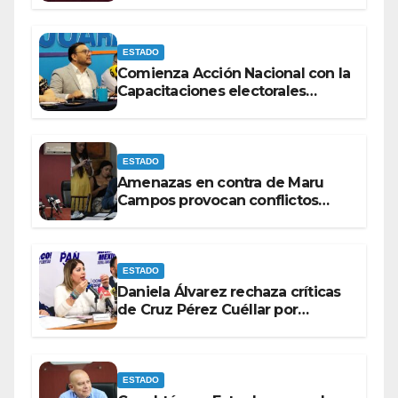
elecciones del 2027.
ESTADO
Comienza Acción Nacional con la
Capacitaciones electorales
rumbo a 2027.
ESTADO
Amenazas en contra de Maru
Campos provocan conflictos
entre las bancadas del PAN y de
MORENA.
ESTADO
Daniela Álvarez rechaza críticas
de Cruz Pérez Cuéllar por
contrato de barredoras
ESTADO