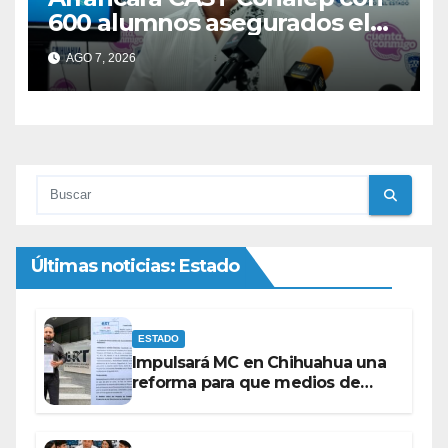
600 alumnos asegurados el
próximo ciclo.
AGO 7, 2026
Últimas noticias: Estado
ESTADO
Impulsará MC en Chihuahua una
reforma para que medios de
comunicación no se sometan a
lineamientos de la Ley Censura.