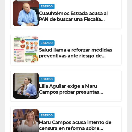
ESTADO
Cuauhtémoc Estrada acusa al
PAN de buscar una Fiscalía
autónoma para “cubrir espaldas”
ESTADO
Salud llama a reforzar medidas
preventivas ante riesgo de
Gusano Barrenador
ESTADO
Lilia Aguilar exige a Maru
Campos probar presuntas
amenazas o dejar de
victimizarse
ESTADO
Maru Campos acusa intento de
censura en reforma sobre