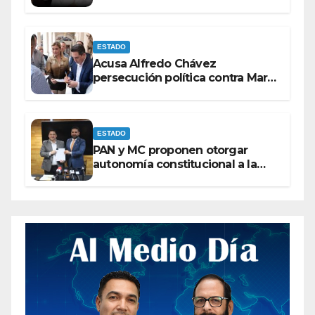
derechos de las audiencias
ESTADO
Acusa Alfredo Chávez
persecución política contra Maru
Campos
ESTADO
PAN y MC proponen otorgar
autonomía constitucional a la
Fiscalía de Chihuahua