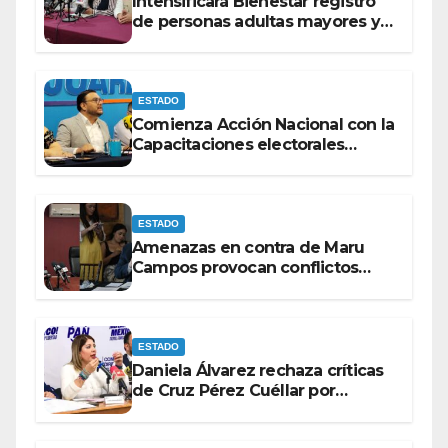
Intensificará Bienestar registro
de personas adultas mayores y
con discapacidad antes de
elecciones del 2027.
ESTADO
Comienza Acción Nacional con la
Capacitaciones electorales
rumbo a 2027.
ESTADO
Amenazas en contra de Maru
Campos provocan conflictos
entre las bancadas del PAN y de
MORENA.
ESTADO
Daniela Álvarez rechaza críticas
de Cruz Pérez Cuéllar por
contrato de barredoras