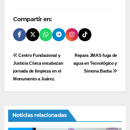
Compartir en:
Navegación
Centro Fundacional y
Repara JMAS fuga de
Justicia Cívica encabezan
agua en Tecnológico y
de
jornada de limpieza en el
Simona Barba
entradas
Monumento a Juárez.
Noticias relacionadas