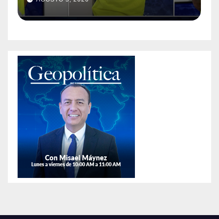
e en
encontrarles un arma en l
 la
colonia Anáhuac.