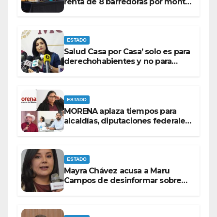
renta de 8 barredoras por monto
superior a los 100 millones de
pesos: Ramón Galindo.
ESTADO
Salud Casa por Casa’ solo es para
derechohabientes y no para
personas que piden ‘ayudas’ en
la vía pública: Mayra Chávez.
ESTADO
MORENA aplaza tiempos para
alcaldías, diputaciones federales
y candidatos a gubernaturas
para septiembre.
ESTADO
Mayra Chávez acusa a Maru
Campos de desinformar sobre
acciones del Gobierno Federal