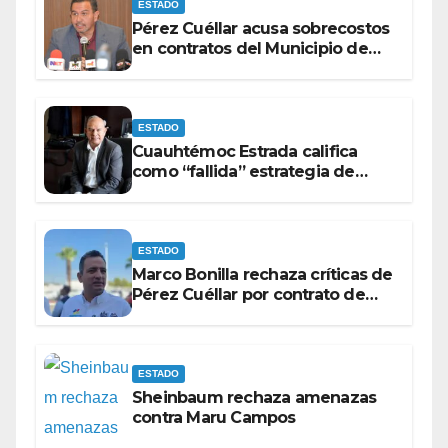
ESTADO
Pérez Cuéllar acusa sobrecostos
en contratos del Municipio de
Chihuahua
ESTADO
Cuauhtémoc Estrada califica
como “fallida” estrategia de
Maru Campos para victimizarse
ESTADO
Marco Bonilla rechaza críticas de
Pérez Cuéllar por contrato de
barredoras
ESTADO
Sheinbaum rechaza amenazas
contra Maru Campos